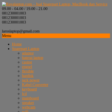
09.00 - 04.00 / 19.00 - 21.00
081230001003
081230001003
081230001003
laroslaptop@gmail.com
Menu
Home
Sparepart Laptop
adaptor
baterai laptop
casing
engsel
flexible
hardisk
jack power
Kabel Converter
keyboard
lcd
mainboard
speaker
webcam
wifi