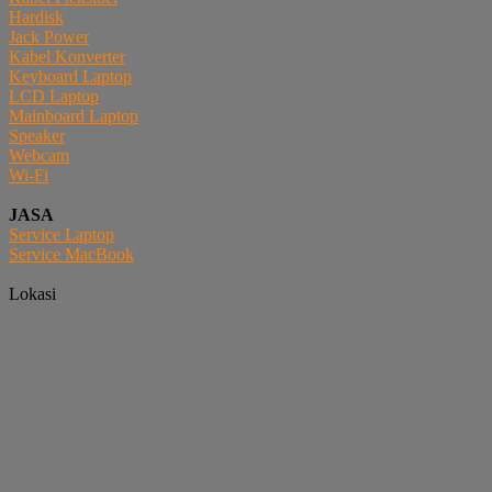
Hardisk
Jack Power
Kabel Konverter
Keyboard Laptop
LCD Laptop
Mainboard Laptop
Speaker
Webcam
Wi-Fi
JASA
Service Laptop
Service MacBook
Lokasi