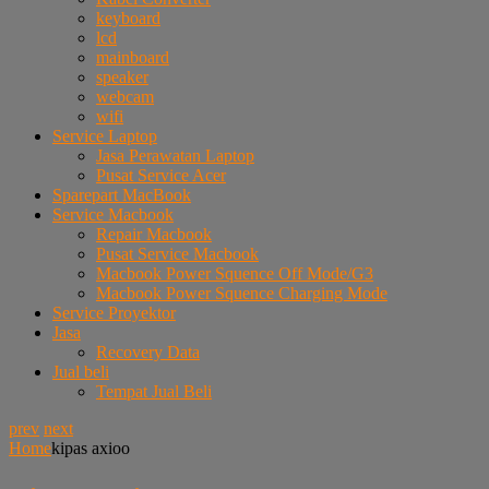
keyboard
lcd
mainboard
speaker
webcam
wifi
Service Laptop
Jasa Perawatan Laptop
Pusat Service Acer
Sparepart MacBook
Service Macbook
Repair Macbook
Pusat Service Macbook
Macbook Power Squence Off Mode/G3
Macbook Power Squence Charging Mode
Service Proyektor
Jasa
Recovery Data
Jual beli
Tempat Jual Beli
prev
next
Home
kipas axioo