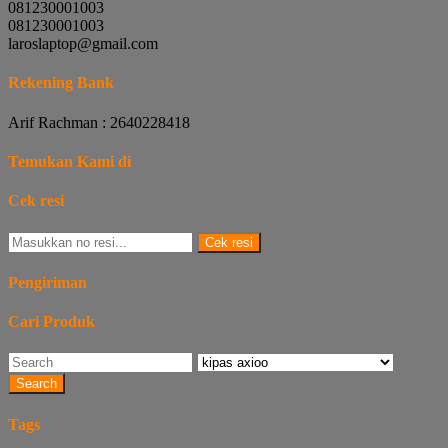
081230001003
081230001003
laroslaptop@gmail.com
Rekening Bank
Arif Rachman : 2640228418
Temukan Kami di
Cek resi
Cek resi
Pengiriman
Cari Produk
Search
Tags