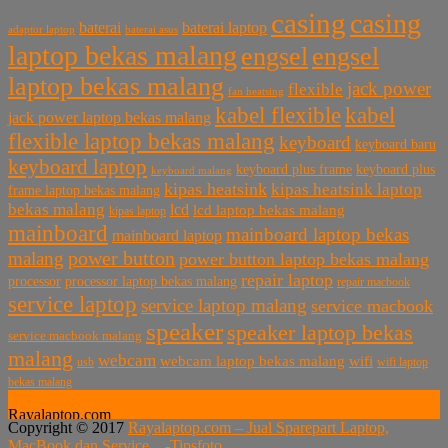
casing
casing
baterai laptop
baterai
baterai asus
adaptor laptop
laptop bekas malang
engsel
engsel
laptop bekas malang
jack power
flexible
fan heatsing
kabel flexible
kabel
jack power laptop bekas malang
flexible laptop bekas malang
keyboard
keyboard baru
keyboard laptop
keyboard plus frame
keyboard plus
keyboard malang
kipas heatsink
kipas heatsink laptop
frame laptop bekas malang
bekas malang
lcd
lcd laptop bekas malang
kipas laptop
mainboard
mainboard laptop bekas
mainboard laptop
power button
malang
power button laptop bekas malang
repair laptop
processor
processor laptop bekas malang
repair macbook
service laptop
service laptop malang
service macbook
speaker
speaker laptop bekas
service macbook malang
malang
webcam
webcam laptop bekas malang
wifi
usb
wifi laptop
bekas malang
Rayalaptop.com
Copyright © 2017
Rayalaptop.com – Jual Sparepart Laptop,
Melayani Penjualan Suku Cadang Part Laptop dan MacBook
MacBook dan Service -
Tipsfoto