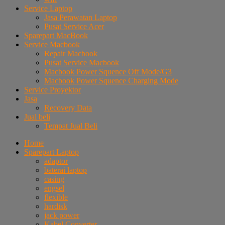
Service Laptop
Jasa Perawatan Laptop
Pusat Service Acer
Sparepart MacBook
Service Macbook
Repair Macbook
Pusat Service Macbook
Macbook Power Squence Off Mode/G3
Macbook Power Squence Charging Mode
Service Proyektor
Jasa
Recovery Data
Jual beli
Tempat Jual Beli
Home
Sparepart Laptop
adaptor
baterai laptop
casing
engsel
flexible
hardisk
jack power
Kabel Converter