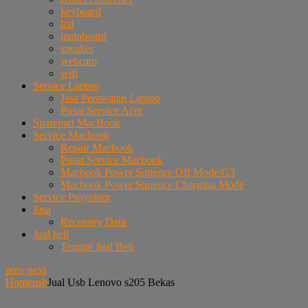
keyboard
lcd
mainboard
speaker
webcam
wifi
Service Laptop
Jasa Perawatan Laptop
Pusat Service Acer
Sparepart MacBook
Service Macbook
Repair Macbook
Pusat Service Macbook
Macbook Power Squence Off Mode/G3
Macbook Power Squence Charging Mode
Service Proyektor
Jasa
Recovery Data
Jual beli
Tempat Jual Beli
prev
next
Home
usb
Jual Usb Lenovo s205 Bekas