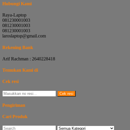
Hubungi Kami
Raya-Laptop
081230001003
081230001003
081230001003
laroslaptop@gmail.com
Rekening Bank
Arif Rachman : 2640228418
Temukan Kami di
Cek resi
Cek resi
Pengiriman
Cari Produk