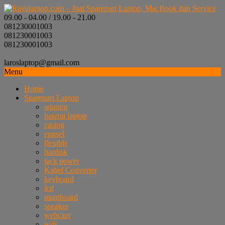
09.00 - 04.00 / 19.00 - 21.00
081230001003
081230001003
081230001003
laroslaptop@gmail.com
Menu
Home
Sparepart Laptop
adaptor
baterai laptop
casing
engsel
flexible
hardisk
jack power
Kabel Converter
keyboard
lcd
mainboard
speaker
webcam
wifi