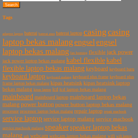
Search
Tags
casing
casing
baterai laptop
baterai
baterai asus
adaptor laptop
laptop bekas malang
engsel
engsel
laptop bekas malang
jack power
flexible
fan heatsing
kabel flexible
kabel
jack power laptop bekas malang
flexible laptop bekas malang
keyboard
keyboard baru
keyboard laptop
keyboard plus frame
keyboard plus
keyboard malang
kipas heatsink
kipas heatsink laptop
frame laptop bekas malang
bekas malang
lcd
lcd laptop bekas malang
kipas laptop
mainboard
mainboard laptop bekas
mainboard laptop
power button
malang
power button laptop bekas malang
repair laptop
processor
processor laptop bekas malang
repair macbook
service laptop
service laptop malang
service macbook
speaker
speaker laptop bekas
service macbook malang
malang
webcam
webcam laptop bekas malang
wifi
usb
wifi laptop