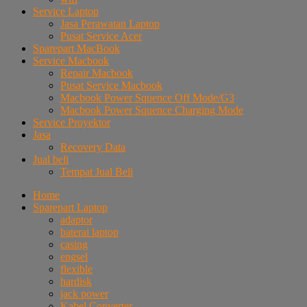
Service Laptop
Jasa Perawatan Laptop
Pusat Service Acer
Sparepart MacBook
Service Macbook
Repair Macbook
Pusat Service Macbook
Macbook Power Squence Off Mode/G3
Macbook Power Squence Charging Mode
Service Proyektor
Jasa
Recovery Data
Jual beli
Tempat Jual Beli
Home
Sparepart Laptop
adaptor
baterai laptop
casing
engsel
flexible
hardisk
jack power
Kabel Converter