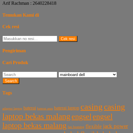
Arif Rachman : 2640228418
Temukan Kami di
Cek resi
Cek resi
Pengiriman
Cari Produk
Search
Tags
casing
casing
baterai laptop
baterai
baterai asus
adaptor laptop
laptop bekas malang
engsel
engsel
laptop bekas malang
jack power
flexible
fan heatsing