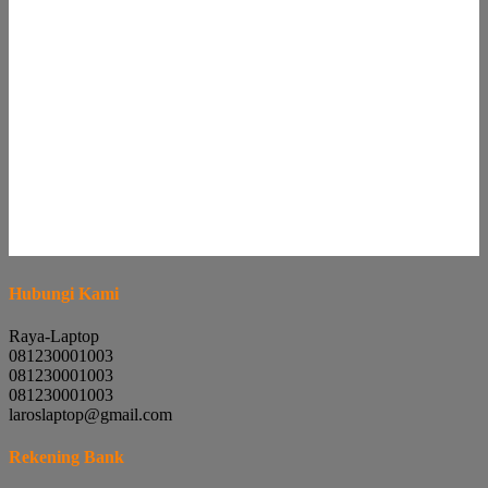
Hubungi Kami
Raya-Laptop
081230001003
081230001003
081230001003
laroslaptop@gmail.com
Rekening Bank