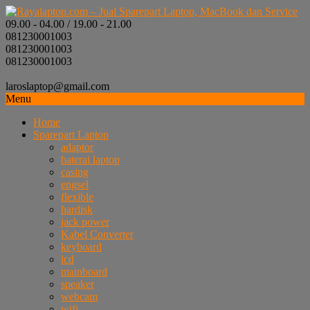
09.00 - 04.00 / 19.00 - 21.00
081230001003
081230001003
081230001003
laroslaptop@gmail.com
Menu
Home
Sparepart Laptop
adaptor
baterai laptop
casing
engsel
flexible
hardisk
jack power
Kabel Converter
keyboard
lcd
mainboard
speaker
webcam
wifi