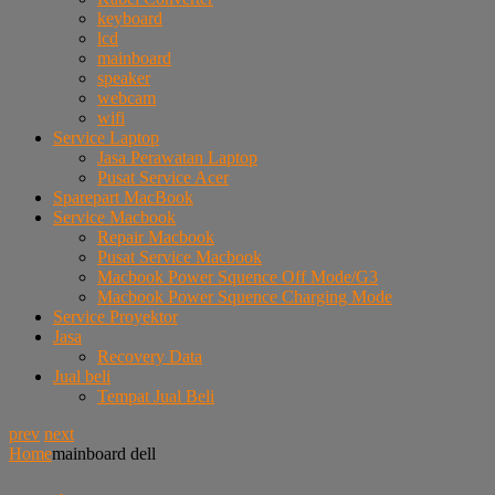
keyboard
lcd
mainboard
speaker
webcam
wifi
Service Laptop
Jasa Perawatan Laptop
Pusat Service Acer
Sparepart MacBook
Service Macbook
Repair Macbook
Pusat Service Macbook
Macbook Power Squence Off Mode/G3
Macbook Power Squence Charging Mode
Service Proyektor
Jasa
Recovery Data
Jual beli
Tempat Jual Beli
prev
next
Home
mainboard dell