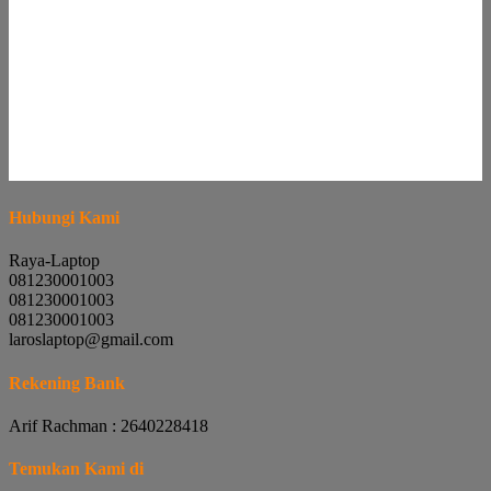
Hubungi Kami
Raya-Laptop
081230001003
081230001003
081230001003
laroslaptop@gmail.com
Rekening Bank
Arif Rachman : 2640228418
Temukan Kami di