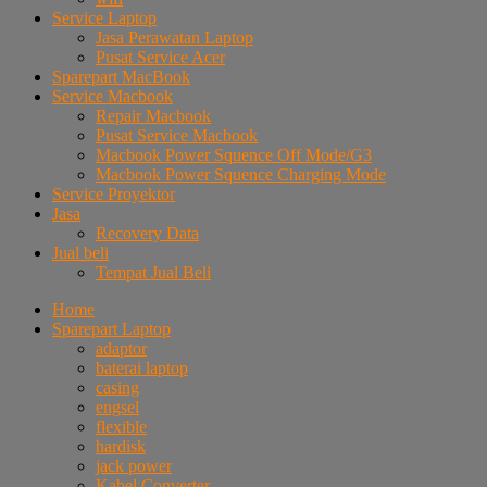
Service Laptop
Jasa Perawatan Laptop
Pusat Service Acer
Sparepart MacBook
Service Macbook
Repair Macbook
Pusat Service Macbook
Macbook Power Squence Off Mode/G3
Macbook Power Squence Charging Mode
Service Proyektor
Jasa
Recovery Data
Jual beli
Tempat Jual Beli
Home
Sparepart Laptop
adaptor
baterai laptop
casing
engsel
flexible
hardisk
jack power
Kabel Converter