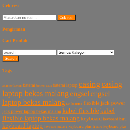
Cek resi
Cek resi
Pengiriman
Cari Produk
Search
Tags
casing
casing
baterai laptop
baterai
baterai asus
adaptor laptop
laptop bekas malang
engsel
engsel
laptop bekas malang
jack power
flexible
fan heatsing
kabel flexible
kabel
jack power laptop bekas malang
flexible laptop bekas malang
keyboard
keyboard baru
keyboard laptop
keyboard plus frame
keyboard plus
keyboard malang