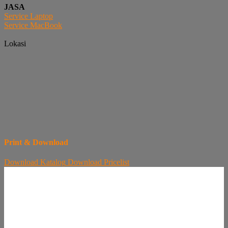
JASA
Service Laptop
Service MacBook
Lokasi
Print & Download
Download
Katalog
Download
Pricelist