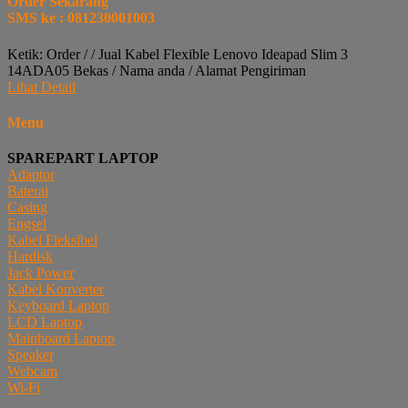
Order Sekarang
SMS ke : 081230001003
Ketik: Order / / Jual Kabel Flexible Lenovo Ideapad Slim 3
14ADA05 Bekas / Nama anda / Alamat Pengiriman
Lihat Detail
Menu
SPAREPART LAPTOP
Adaptor
Baterai
Casing
Engsel
Kabel Fleksibel
Hardisk
Jack Power
Kabel Konverter
Keyboard Laptop
LCD Laptop
Mainboard Laptop
Speaker
Webcam
Wi-Fi