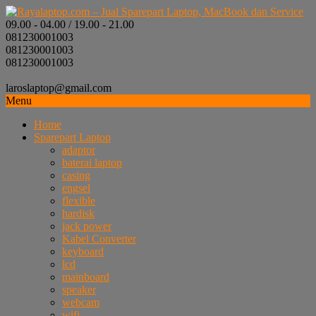
09.00 - 04.00 / 19.00 - 21.00
081230001003
081230001003
081230001003
laroslaptop@gmail.com
Menu
Home
Sparepart Laptop
adaptor
baterai laptop
casing
engsel
flexible
hardisk
jack power
Kabel Converter
keyboard
lcd
mainboard
speaker
webcam
wifi