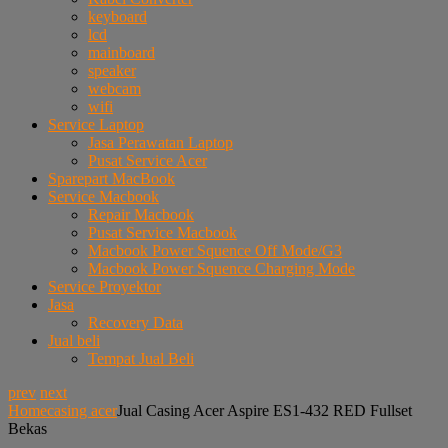
keyboard
lcd
mainboard
speaker
webcam
wifi
Service Laptop
Jasa Perawatan Laptop
Pusat Service Acer
Sparepart MacBook
Service Macbook
Repair Macbook
Pusat Service Macbook
Macbook Power Squence Off Mode/G3
Macbook Power Squence Charging Mode
Service Proyektor
Jasa
Recovery Data
Jual beli
Tempat Jual Beli
prev
next
Home
casing acer
Jual Casing Acer Aspire ES1-432 RED Fullset
Bekas