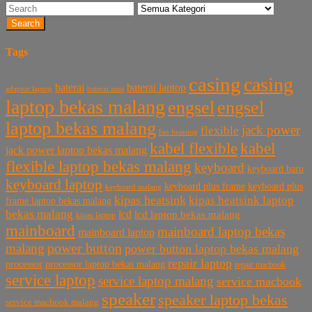
Search
Tags
casing
casing
baterai laptop
baterai
baterai asus
adaptor laptop
laptop bekas malang
engsel
engsel
laptop bekas malang
jack power
flexible
fan heatsing
kabel flexible
kabel
jack power laptop bekas malang
flexible laptop bekas malang
keyboard
keyboard baru
keyboard laptop
keyboard plus frame
keyboard plus
keyboard malang
kipas heatsink
kipas heatsink laptop
frame laptop bekas malang
bekas malang
lcd
lcd laptop bekas malang
kipas laptop
mainboard
mainboard laptop bekas
mainboard laptop
power button
malang
power button laptop bekas malang
repair laptop
processor
processor laptop bekas malang
repair macbook
service laptop
service laptop malang
service macbook
speaker
speaker laptop bekas
service macbook malang