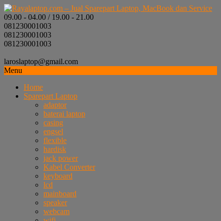
09.00 - 04.00 / 19.00 - 21.00
081230001003
081230001003
081230001003
laroslaptop@gmail.com
Menu
Home
Sparepart Laptop
adaptor
baterai laptop
casing
engsel
flexible
hardisk
jack power
Kabel Converter
keyboard
lcd
mainboard
speaker
webcam
wifi