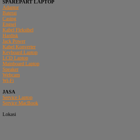
SPAREPART LAPTOP
Adaptor
Baterai
Casing
Engsel
Kabel Fleksibel
Hardisk
Jack Power
Kabel Konverter
Keyboard Laptop
LCD Laptop
Mainboard Laptop
Speaker
Webcam
Wi-Fi
JASA
Service Laptop
Service MacBook
Lokasi