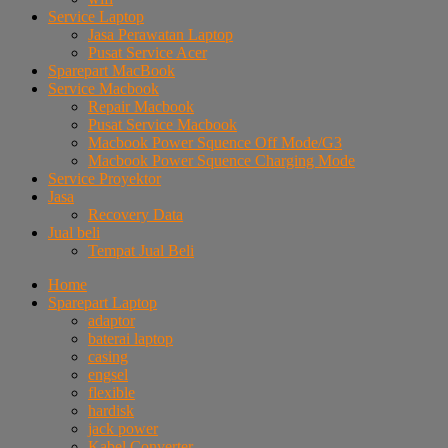
Service Laptop
Jasa Perawatan Laptop
Pusat Service Acer
Sparepart MacBook
Service Macbook
Repair Macbook
Pusat Service Macbook
Macbook Power Squence Off Mode/G3
Macbook Power Squence Charging Mode
Service Proyektor
Jasa
Recovery Data
Jual beli
Tempat Jual Beli
Home
Sparepart Laptop
adaptor
baterai laptop
casing
engsel
flexible
hardisk
jack power
Kabel Converter