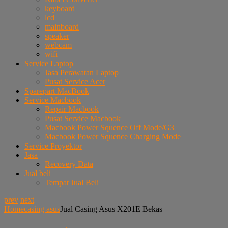
keyboard
lcd
mainboard
speaker
webcam
wifi
Service Laptop
Jasa Perawatan Laptop
Pusat Service Acer
Sparepart MacBook
Service Macbook
Repair Macbook
Pusat Service Macbook
Macbook Power Squence Off Mode/G3
Macbook Power Squence Charging Mode
Service Proyektor
Jasa
Recovery Data
Jual beli
Tempat Jual Beli
prev
next
Home
casing asus
Jual Casing Asus X201E Bekas