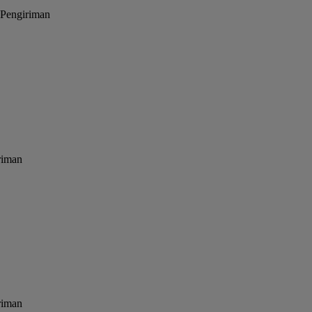
 Pengiriman
riman
riman