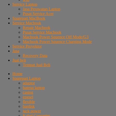
Service Laptop
Jasa Perawatan Laptop
Pusat Service Acer
Sparepart MacBook
Service Macbook
Repair Macbook
Pusat Service Macbook
Macbook Power Squence Off Mode/G3
Macbook Power Squence Charging Mode
Service Proyektor
Jasa
Recovery Data
Jual beli
Tempat Jual Beli
Home
Sparepart Laptop
adaptor
baterai laptop
casing
engsel
flexible
hardisk
jack power
Kabel Converter