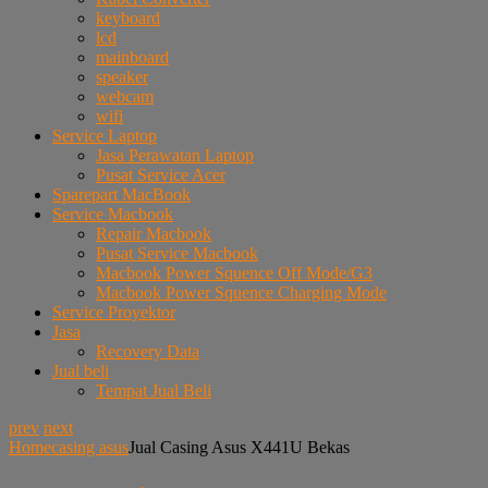
keyboard
lcd
mainboard
speaker
webcam
wifi
Service Laptop
Jasa Perawatan Laptop
Pusat Service Acer
Sparepart MacBook
Service Macbook
Repair Macbook
Pusat Service Macbook
Macbook Power Squence Off Mode/G3
Macbook Power Squence Charging Mode
Service Proyektor
Jasa
Recovery Data
Jual beli
Tempat Jual Beli
prev
next
Home
casing asus
Jual Casing Asus X441U Bekas