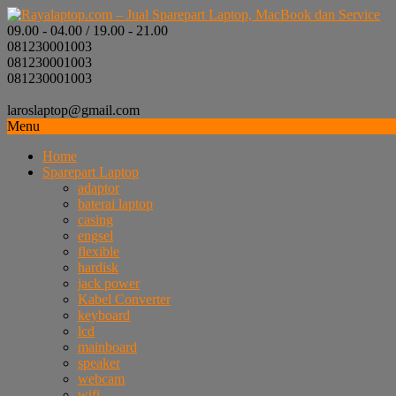
09.00 - 04.00 / 19.00 - 21.00
081230001003
081230001003
081230001003
laroslaptop@gmail.com
Menu
Home
Sparepart Laptop
adaptor
baterai laptop
casing
engsel
flexible
hardisk
jack power
Kabel Converter
keyboard
lcd
mainboard
speaker
webcam
wifi