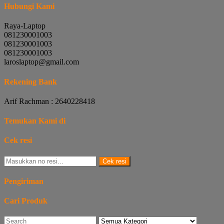
Hubungi Kami
Raya-Laptop
081230001003
081230001003
081230001003
laroslaptop@gmail.com
Rekening Bank
Arif Rachman : 2640228418
Temukan Kami di
Cek resi
Cek resi
Pengiriman
Cari Produk