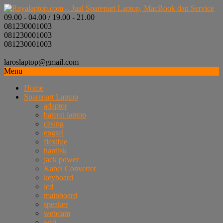
09.00 - 04.00 / 19.00 - 21.00
081230001003
081230001003
081230001003
laroslaptop@gmail.com
Menu
Home
Sparepart Laptop
adaptor
baterai laptop
casing
engsel
flexible
hardisk
jack power
Kabel Converter
keyboard
lcd
mainboard
speaker
webcam
wifi