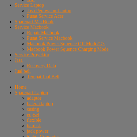
Service Laptop
Jasa Perawatan Laptop
Pusat Service Acer
Sparepart MacBook
Service Macbook
Repair Macbook
Pusat Service Macbook
Macbook Power Squence Off Mode/G3
Macbook Power Squence Charging Mode
Service Proyektor
Jasa
Recovery Data
Jual beli
Tempat Jual Beli
Home
Sparepart Laptop
adaptor
baterai laptop
casing
engsel
flexible
hardisk
jack power
Kabel Converter