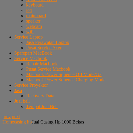
keyboard
lcd
mainboard
speaker
webcam
wifi
Service Laptop
Jasa Perawatan Laptop
Pusat Service Acer
Sparepart MacBook
Service Macbook
Repair Macbook
Pusat Service Macbook
Macbook Power Squence Off Mode/G3
Macbook Power Squence Charging Mode
Service Proyektor
Jasa
Recovery Data
Jual beli
Tempat Jual Beli
prev
next
Home
casing hp
Jual Casing Hp 1000 Bekas