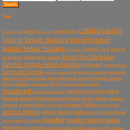
Search
Tags
casing
casing
baterai laptop
baterai
baterai asus
adaptor laptop
laptop bekas malang
engsel
engsel
laptop bekas malang
jack power
flexible
fan heatsing
kabel flexible
kabel
jack power laptop bekas malang
flexible laptop bekas malang
keyboard
keyboard baru
keyboard laptop
keyboard plus frame
keyboard plus
keyboard malang
kipas heatsink
kipas heatsink laptop
frame laptop bekas malang
bekas malang
lcd
lcd laptop bekas malang
kipas laptop
mainboard
mainboard laptop bekas
mainboard laptop
power button
malang
power button laptop bekas malang
repair laptop
processor
processor laptop bekas malang
repair macbook
service laptop
service laptop malang
service macbook
speaker
speaker laptop bekas
service macbook malang
malang
webcam
webcam laptop bekas malang
wifi
usb
wifi laptop