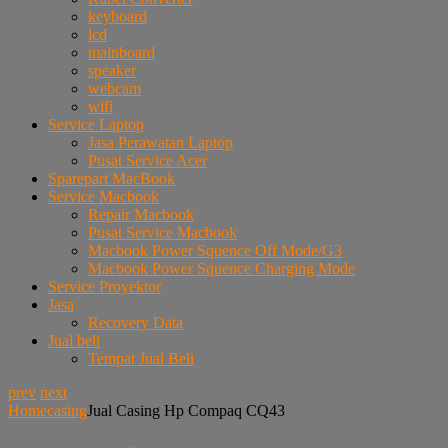
keyboard
lcd
mainboard
speaker
webcam
wifi
Service Laptop
Jasa Perawatan Laptop
Pusat Service Acer
Sparepart MacBook
Service Macbook
Repair Macbook
Pusat Service Macbook
Macbook Power Squence Off Mode/G3
Macbook Power Squence Charging Mode
Service Proyektor
Jasa
Recovery Data
Jual beli
Tempat Jual Beli
prev
next
Home
casing
Jual Casing Hp Compaq CQ43