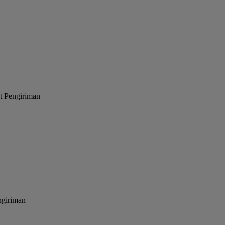
at Pengiriman
ngiriman