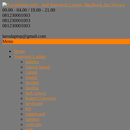
09.00 - 04.00 / 19.00 - 21.00
081230001003
081230001003
081230001003
laroslaptop@gmail.com
Menu
Home
Sparepart Laptop
adaptor
baterai laptop
casing
engsel
flexible
hardisk
jack power
Kabel Converter
keyboard
lcd
mainboard
speaker
webcam
wifi