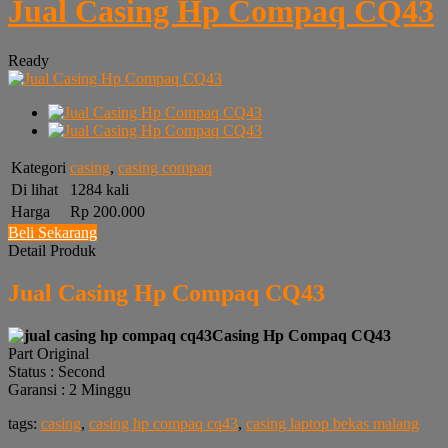
Jual Casing Hp Compaq CQ43
Ready
Kategori
casing
,
casing compaq
Di lihat
1284 kali
Harga
Rp 200.000
Beli Sekarang
Detail Produk
Jual Casing Hp Compaq CQ43
Casing Hp Compaq CQ43
Part Original
Status : Second
Garansi : 2 Minggu
tags:
casing
,
casing hp compaq cq43
,
casing laptop bekas malang