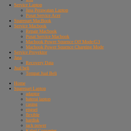
Service Laptop
Jasa Perawatan Laptop
Pusat Service Acer
Sparepart MacBook
Service Macbook
Repair Macbook
Pusat Service Macbook
Macbook Power Squence Off Mode/G3
Macbook Power Squence Charging Mode
Service Proyektor
Jasa
Recovery Data
Jual beli
Tempat Jual Beli
Home
Sparepart Laptop
adaptor
baterai laptop
casing
engsel
flexible
hardisk
jack power
Kabel Converter