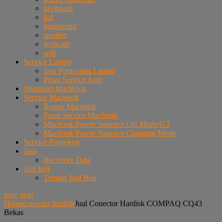
keyboard
lcd
mainboard
speaker
webcam
wifi
Service Laptop
Jasa Perawatan Laptop
Pusat Service Acer
Sparepart MacBook
Service Macbook
Repair Macbook
Pusat Service Macbook
Macbook Power Squence Off Mode/G3
Macbook Power Squence Charging Mode
Service Proyektor
Jasa
Recovery Data
Jual beli
Tempat Jual Beli
prev
next
Home
conector hardisk
Jual Conector Hardisk COMPAQ CQ43
Bekas