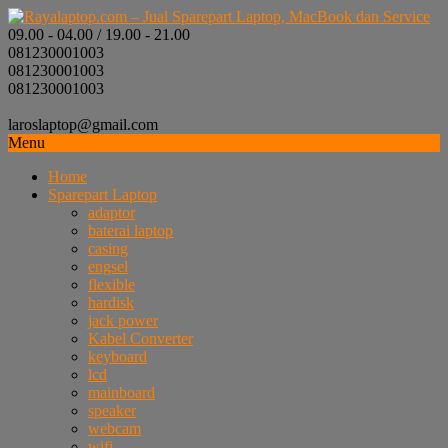
09.00 - 04.00 / 19.00 - 21.00
081230001003
081230001003
081230001003
laroslaptop@gmail.com
Menu
Home
Sparepart Laptop
adaptor
baterai laptop
casing
engsel
flexible
hardisk
jack power
Kabel Converter
keyboard
lcd
mainboard
speaker
webcam
wifi