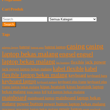
Cari Produk
Search
Tags
casing
casing
baterai laptop
baterai
baterai asus
adaptor laptop
laptop bekas malang
engsel
engsel
laptop bekas malang
jack power
flexible
fan heatsing
kabel flexible
kabel
jack power laptop bekas malang
flexible laptop bekas malang
keyboard
keyboard baru
keyboard laptop
keyboard plus frame
keyboard plus
keyboard malang
kipas heatsink
kipas heatsink laptop
frame laptop bekas malang
bekas malang
lcd
lcd laptop bekas malang
kipas laptop
mainboard
mainboard laptop bekas
mainboard laptop
power button
malang
power button laptop bekas malang
repair laptop
processor
processor laptop bekas malang
repair macbook