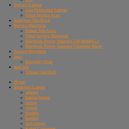
Service Laptop
Jasa Perawatan Laptop
Pusat Service Acer
Sparepart MacBook
Service Macbook
Repair Macbook
Pusat Service Macbook
Macbook Power Squence Off Mode/G3
Macbook Power Squence Charging Mode
Service Proyektor
Jasa
Recovery Data
Jual beli
Tempat Jual Beli
Home
Sparepart Laptop
adaptor
baterai laptop
casing
engsel
flexible
hardisk
jack power
Kabel Converter