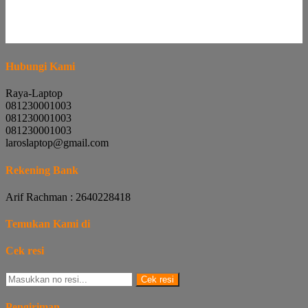
Hubungi Kami
Raya-Laptop
081230001003
081230001003
081230001003
laroslaptop@gmail.com
Rekening Bank
Arif Rachman : 2640228418
Temukan Kami di
Cek resi
Cek resi
Pengiriman