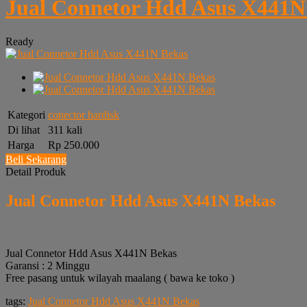
Jual Connetor Hdd Asus X441N
Ready
Kategori
conector hardisk
Di lihat
311 kali
Harga
Rp 250.000
Beli Sekarang
Detail Produk
Jual Connetor Hdd Asus X441N Bekas
Jual Connetor Hdd Asus X441N Bekas
Garansi : 2 Minggu
Free pasang untuk wilayah maalang ( bawa ke toko )
tags:
Jual Connetor Hdd Asus X441N Bekas