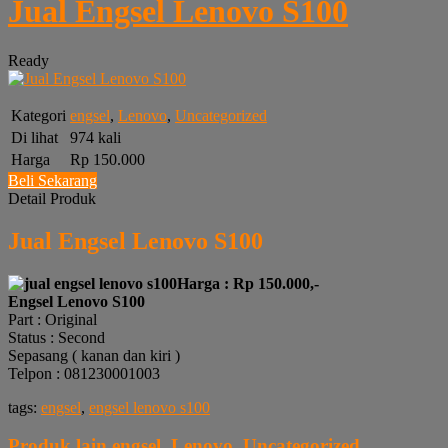
Jual Engsel Lenovo S100
Ready
Kategori
engsel
,
Lenovo
,
Uncategorized
Di lihat
974 kali
Harga
Rp 150.000
Beli Sekarang
Detail Produk
Jual Engsel Lenovo S100
Harga : Rp 150.000,-
Engsel Lenovo S100
Part : Original
Status : Second
Sepasang ( kanan dan kiri )
Telpon : 081230001003
tags:
engsel
,
engsel lenovo s100
Produk lain
engsel
,
Lenovo
,
Uncategorized