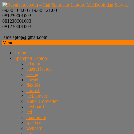
09.00 - 04.00 / 19.00 - 21.00
081230001003
081230001003
081230001003
laroslaptop@gmail.com
Menu
Home
Sparepart Laptop
adaptor
baterai laptop
casing
engsel
flexible
hardisk
jack power
Kabel Converter
keyboard
lcd
mainboard
speaker
webcam
wifi