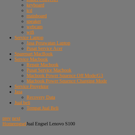
keyboard
lcd
mainboard
speaker
webcam
wifi
Service Laptop
Jasa Perawatan Laptop
Pusat Service Acer
Sparepart MacBook
Service Macbook
Repair Macbook
Pusat Service Macbook
Macbook Power Squence Off Mode/G3
Macbook Power Squence Charging Mode
Service Proyektor
Jasa
Recovery Data
Jual beli
Tempat Jual Beli
prev
next
Home
engsel
Jual Engsel Lenovo S100