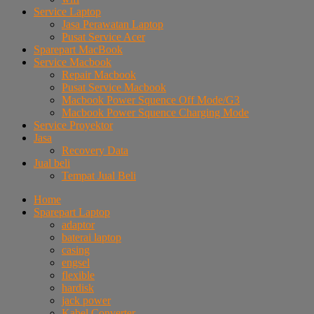
Service Laptop
Jasa Perawatan Laptop
Pusat Service Acer
Sparepart MacBook
Service Macbook
Repair Macbook
Pusat Service Macbook
Macbook Power Squence Off Mode/G3
Macbook Power Squence Charging Mode
Service Proyektor
Jasa
Recovery Data
Jual beli
Tempat Jual Beli
Home
Sparepart Laptop
adaptor
baterai laptop
casing
engsel
flexible
hardisk
jack power
Kabel Converter