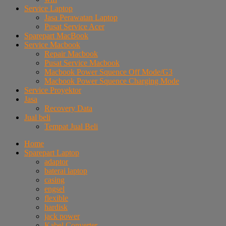
Service Laptop
Jasa Perawatan Laptop
Pusat Service Acer
Sparepart MacBook
Service Macbook
Repair Macbook
Pusat Service Macbook
Macbook Power Squence Off Mode/G3
Macbook Power Squence Charging Mode
Service Proyektor
Jasa
Recovery Data
Jual beli
Tempat Jual Beli
Home
Sparepart Laptop
adaptor
baterai laptop
casing
engsel
flexible
hardisk
jack power
Kabel Converter