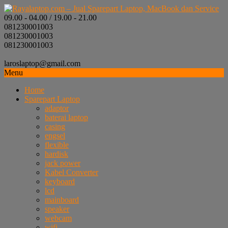
09.00 - 04.00 / 19.00 - 21.00
081230001003
081230001003
081230001003
laroslaptop@gmail.com
Menu
Home
Sparepart Laptop
adaptor
baterai laptop
casing
engsel
flexible
hardisk
jack power
Kabel Converter
keyboard
lcd
mainboard
speaker
webcam
wifi