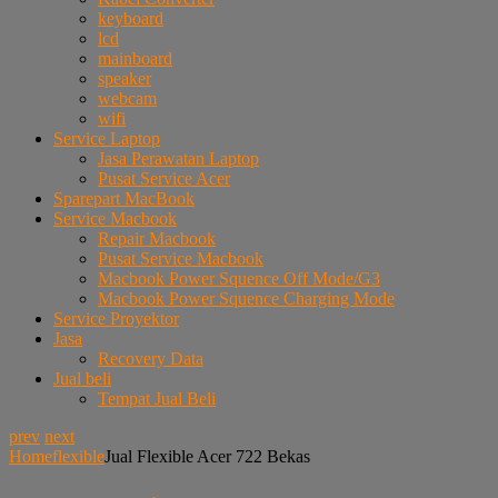
keyboard
lcd
mainboard
speaker
webcam
wifi
Service Laptop
Jasa Perawatan Laptop
Pusat Service Acer
Sparepart MacBook
Service Macbook
Repair Macbook
Pusat Service Macbook
Macbook Power Squence Off Mode/G3
Macbook Power Squence Charging Mode
Service Proyektor
Jasa
Recovery Data
Jual beli
Tempat Jual Beli
prev
next
Home
flexible
Jual Flexible Acer 722 Bekas