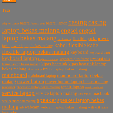
Tags
casing
casing
baterai laptop
baterai
baterai asus
adaptor laptop
laptop bekas malang
engsel
engsel
laptop bekas malang
jack power
flexible
fan heatsing
kabel flexible
kabel
jack power laptop bekas malang
flexible laptop bekas malang
keyboard
keyboard baru
keyboard laptop
keyboard plus frame
keyboard plus
keyboard malang
kipas heatsink
kipas heatsink laptop
frame laptop bekas malang
bekas malang
lcd
lcd laptop bekas malang
kipas laptop
mainboard
mainboard laptop bekas
mainboard laptop
power button
malang
power button laptop bekas malang
repair laptop
processor
processor laptop bekas malang
repair macbook
service laptop
service laptop malang
service macbook
speaker
speaker laptop bekas
service macbook malang
malang
webcam
webcam laptop bekas malang
wifi
usb
wifi laptop
bekas malang