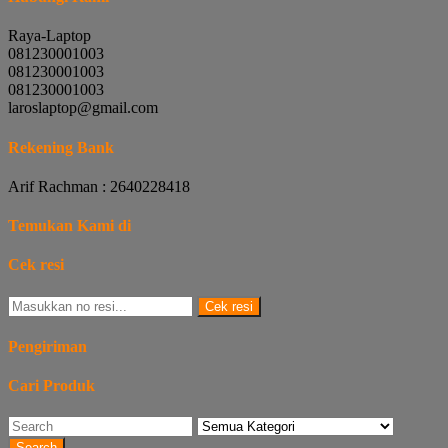
Raya-Laptop
081230001003
081230001003
081230001003
laroslaptop@gmail.com
Rekening Bank
Arif Rachman : 2640228418
Temukan Kami di
Cek resi
Cek resi
Pengiriman
Cari Produk
Search