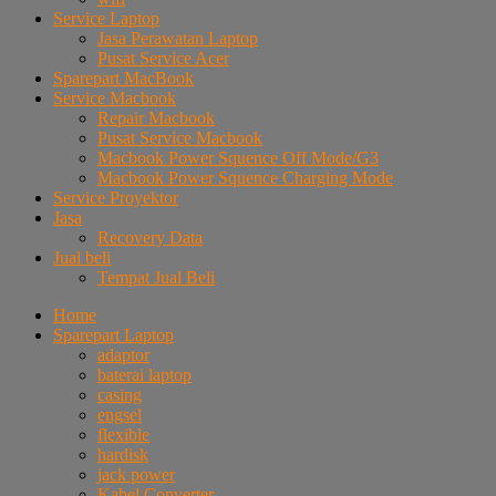
Service Laptop
Jasa Perawatan Laptop
Pusat Service Acer
Sparepart MacBook
Service Macbook
Repair Macbook
Pusat Service Macbook
Macbook Power Squence Off Mode/G3
Macbook Power Squence Charging Mode
Service Proyektor
Jasa
Recovery Data
Jual beli
Tempat Jual Beli
Home
Sparepart Laptop
adaptor
baterai laptop
casing
engsel
flexible
hardisk
jack power
Kabel Converter