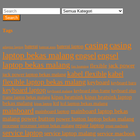
Search
Tags
casing
casing
baterai laptop
baterai
baterai asus
adaptor laptop
laptop bekas malang
engsel
engsel
laptop bekas malang
jack power
flexible
fan heatsing
kabel flexible
kabel
jack power laptop bekas malang
flexible laptop bekas malang
keyboard
keyboard baru
keyboard laptop
keyboard plus frame
keyboard plus
keyboard malang
kipas heatsink
kipas heatsink laptop
frame laptop bekas malang
bekas malang
lcd
lcd laptop bekas malang
kipas laptop
mainboard
mainboard laptop bekas
mainboard laptop
power button
malang
power button laptop bekas malang
repair laptop
processor
processor laptop bekas malang
repair macbook
service laptop
service laptop malang
service macbook