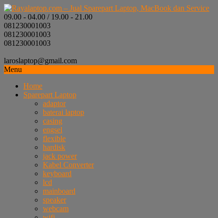
09.00 - 04.00 / 19.00 - 21.00
081230001003
081230001003
081230001003
laroslaptop@gmail.com
Menu
Home
Sparepart Laptop
adaptor
baterai laptop
casing
engsel
flexible
hardisk
jack power
Kabel Converter
keyboard
lcd
mainboard
speaker
webcam
wifi