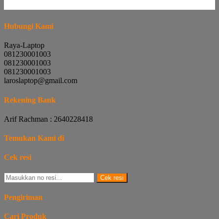
Hubungi Kami
Raya-Laptop
081230001003
081230001003
081230001003
laroslaptop@gmail.com
Rekening Bank
Arif Rachman : 2640228418
Temukan Kami di
Cek resi
Cek resi
Pengiriman
Cari Produk