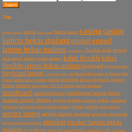
Search
Tags
casing
casing
baterai laptop
baterai
baterai asus
adaptor laptop
laptop bekas malang
engsel
engsel
laptop bekas malang
jack power
flexible
fan heatsing
kabel flexible
kabel
jack power laptop bekas malang
flexible laptop bekas malang
keyboard
keyboard baru
keyboard laptop
keyboard plus frame
keyboard plus
keyboard malang
kipas heatsink
kipas heatsink laptop
frame laptop bekas malang
bekas malang
lcd
lcd laptop bekas malang
kipas laptop
mainboard
mainboard laptop bekas
mainboard laptop
power button
malang
power button laptop bekas malang
repair laptop
processor
processor laptop bekas malang
repair macbook
service laptop
service laptop malang
service macbook
speaker
speaker laptop bekas
service macbook malang
malang
webcam
webcam laptop bekas malang
wifi
usb
wifi laptop