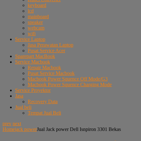
keyboard
lcd
mainboard
speaker
webcam
wifi
Service Laptop
Jasa Perawatan Laptop
Pusat Service Acer
Sparepart MacBook
Service Macbook
Repair Macbook
Pusat Service Macbook
Macbook Power Squence Off Mode/G3
Macbook Power Squence Charging Mode
Service Proyektor
Jasa
Recovery Data
Jual beli
Tempat Jual Beli
prev
next
Home
jack power
Jual Jack power Dell Isnpiron 3301 Bekas