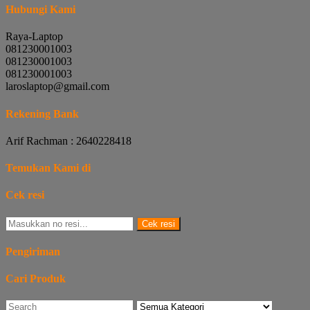
Hubungi Kami
Raya-Laptop
081230001003
081230001003
081230001003
laroslaptop@gmail.com
Rekening Bank
Arif Rachman : 2640228418
Temukan Kami di
Cek resi
Cek resi
Pengiriman
Cari Produk