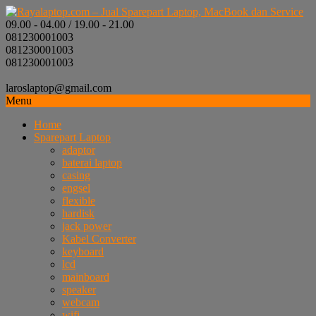
09.00 - 04.00 / 19.00 - 21.00
081230001003
081230001003
081230001003
laroslaptop@gmail.com
Menu
Home
Sparepart Laptop
adaptor
baterai laptop
casing
engsel
flexible
hardisk
jack power
Kabel Converter
keyboard
lcd
mainboard
speaker
webcam
wifi