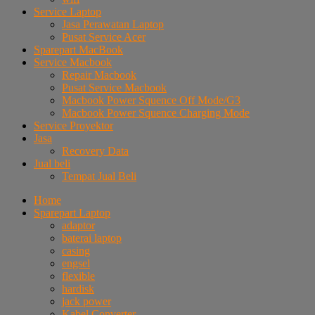
Service Laptop
Jasa Perawatan Laptop
Pusat Service Acer
Sparepart MacBook
Service Macbook
Repair Macbook
Pusat Service Macbook
Macbook Power Squence Off Mode/G3
Macbook Power Squence Charging Mode
Service Proyektor
Jasa
Recovery Data
Jual beli
Tempat Jual Beli
Home
Sparepart Laptop
adaptor
baterai laptop
casing
engsel
flexible
hardisk
jack power
Kabel Converter