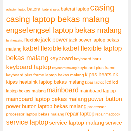
casing
baterai laptop
baterai
adaptor laptop
baterai asus
casing laptop bekas malang
engsel
engsel laptop bekas malang
jack power
flexible
jack power laptop bekas
fan heatsing
kabel flexible
kabel flexible laptop
malang
bekas malang
keyboard
keyboard baru
keyboard laptop
keyboard plus frame
keyboard malang
kipas heatsink
keyboard plus frame laptop bekas malang
kipas heatsink laptop bekas malang
lcd
lcd
kipas laptop
mainboard
mainboard laptop
laptop bekas malang
mainboard laptop bekas malang
power button
power button laptop bekas malang
processor
repair laptop
processor laptop bekas malang
repair macbook
service laptop
service laptop malang
service