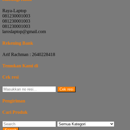
Raya-Laptop
081230001003
081230001003
081230001003
laroslaptop@gmail.com
Rekening Bank
Arif Rachman : 2640228418
Temukan Kami di
Cek resi
Cek resi
Pengiriman
Cari Produk