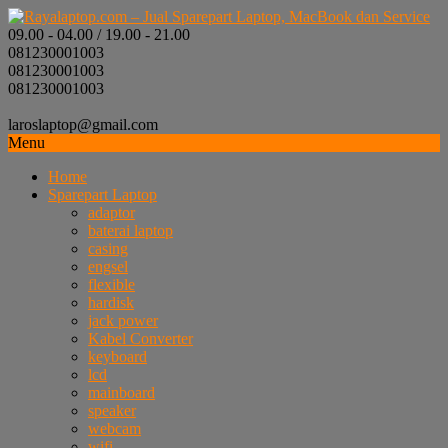
09.00 - 04.00 / 19.00 - 21.00
081230001003
081230001003
081230001003
laroslaptop@gmail.com
Menu
Home
Sparepart Laptop
adaptor
baterai laptop
casing
engsel
flexible
hardisk
jack power
Kabel Converter
keyboard
lcd
mainboard
speaker
webcam
wifi