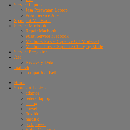
Service Laptop
Jasa Perawatan Laptop
Pusat Service Acer
Sparepart MacBook
Service Macbook
Repair Macbook
Pusat Service Macbook
Macbook Power Squence Off Mode/G3
Macbook Power Squence Charging Mode
Service Proyektor
Jasa
Recovery Data
Jual beli
Tempat Jual Beli
Home
Sparepart Laptop
adaptor
baterai laptop
casing
engsel
flexible
hardisk
jack power
Kabel Converter