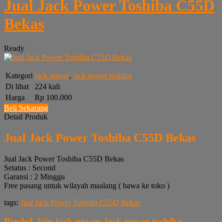
Jual Jack Power Toshiba C55D
Bekas
Ready
Kategori
jack power
,
jack power toshiba
Di lihat
224 kali
Harga
Rp 100.000
Beli Sekarang
Detail Produk
Jual Jack Power Toshiba C55D Bekas
Jual Jack Power Toshiba C55D Bekas
Setatus : Second
Garansi : 2 Minggu
Free pasang untuk wilayah maalang ( bawa ke toko )
tags:
Jual Jack Power Toshiba C55D Bekas
Produk lain
jack power
,
jack power toshiba