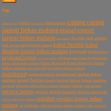
Search
Tags
casing
casing
baterai laptop
baterai
baterai asus
adaptor laptop
laptop bekas malang
engsel
engsel
laptop bekas malang
jack power
flexible
fan heatsing
kabel flexible
kabel
jack power laptop bekas malang
flexible laptop bekas malang
keyboard
keyboard baru
keyboard laptop
keyboard plus frame
keyboard plus
keyboard malang
kipas heatsink
kipas heatsink laptop
frame laptop bekas malang
bekas malang
lcd
lcd laptop bekas malang
kipas laptop
mainboard
mainboard laptop bekas
mainboard laptop
power button
malang
power button laptop bekas malang
repair laptop
processor
processor laptop bekas malang
repair macbook
service laptop
service laptop malang
service macbook
speaker
speaker laptop bekas
service macbook malang
malang
webcam
webcam laptop bekas malang
wifi
usb
wifi laptop
bekas malang