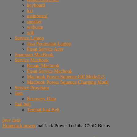
keyboard
lcd
mainboard
speaker
webcam
wifi
Service Laptop
Jasa Perawatan Laptop
Pusat Service Acer
Sparepart MacBook
Service Macbook
Repair Macbook
Pusat Service Macbook
Macbook Power Squence Off Mode/G3
Macbook Power Squence Charging Mode
Service Proyektor
Jasa
Recovery Data
Jual beli
Tempat Jual Beli
prev
next
Home
jack power
Jual Jack Power Toshiba C55D Bekas