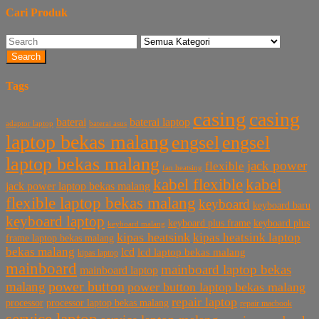
Cari Produk
Search
Tags
casing
casing
baterai laptop
baterai
baterai asus
adaptor laptop
laptop bekas malang
engsel
engsel
laptop bekas malang
jack power
flexible
fan heatsing
kabel flexible
kabel
jack power laptop bekas malang
flexible laptop bekas malang
keyboard
keyboard baru
keyboard laptop
keyboard plus frame
keyboard plus
keyboard malang
kipas heatsink
kipas heatsink laptop
frame laptop bekas malang
bekas malang
lcd
lcd laptop bekas malang
kipas laptop
mainboard
mainboard laptop bekas
mainboard laptop
power button
malang
power button laptop bekas malang
repair laptop
processor
processor laptop bekas malang
repair macbook
service laptop