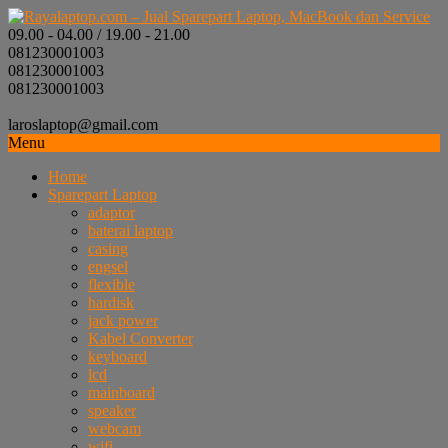
09.00 - 04.00 / 19.00 - 21.00
081230001003
081230001003
081230001003
laroslaptop@gmail.com
Menu
Home
Sparepart Laptop
adaptor
baterai laptop
casing
engsel
flexible
hardisk
jack power
Kabel Converter
keyboard
lcd
mainboard
speaker
webcam
wifi