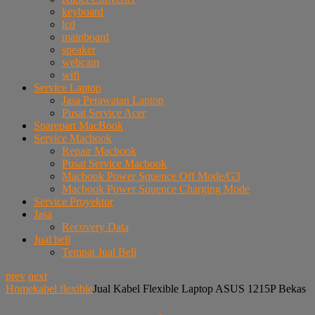
keyboard
lcd
mainboard
speaker
webcam
wifi
Service Laptop
Jasa Perawatan Laptop
Pusat Service Acer
Sparepart MacBook
Service Macbook
Repair Macbook
Pusat Service Macbook
Macbook Power Squence Off Mode/G3
Macbook Power Squence Charging Mode
Service Proyektor
Jasa
Recovery Data
Jual beli
Tempat Jual Beli
prev
next
Home
kabel flexible
Jual Kabel Flexible Laptop ASUS 1215P Bekas