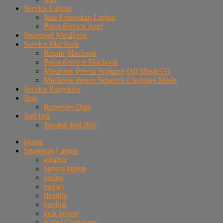
Service Laptop
Jasa Perawatan Laptop
Pusat Service Acer
Sparepart MacBook
Service Macbook
Repair Macbook
Pusat Service Macbook
Macbook Power Squence Off Mode/G3
Macbook Power Squence Charging Mode
Service Proyektor
Jasa
Recovery Data
Jual beli
Tempat Jual Beli
Home
Sparepart Laptop
adaptor
baterai laptop
casing
engsel
flexible
hardisk
jack power
Kabel Converter