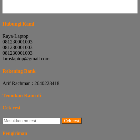
Hubungi Kami
Raya-Laptop
081230001003
081230001003
081230001003
laroslaptop@gmail.com
Rekening Bank
Arif Rachman : 2640228418
Temukan Kami di
Cek resi
Cek resi
Pengiriman