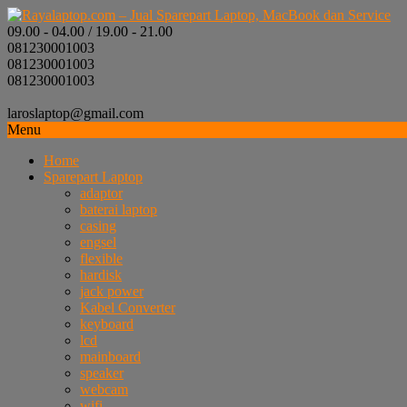
09.00 - 04.00 / 19.00 - 21.00
081230001003
081230001003
081230001003
laroslaptop@gmail.com
Menu
Home
Sparepart Laptop
adaptor
baterai laptop
casing
engsel
flexible
hardisk
jack power
Kabel Converter
keyboard
lcd
mainboard
speaker
webcam
wifi