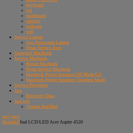
keyboard
lcd
mainboard
speaker
webcam
wifi
Service Laptop
Jasa Perawatan Laptop
Pusat Service Acer
Sparepart MacBook
Service Macbook
Repair Macbook
Pusat Service Macbook
Macbook Power Squence Off Mode/G3
Macbook Power Squence Charging Mode
Service Proyektor
Jasa
Recovery Data
Jual beli
Tempat Jual Beli
prev
next
Home
lcd
Jual LCD/LED Acer Aspire 4520