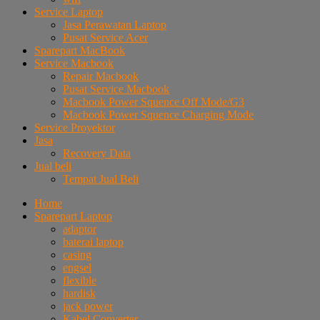
Service Laptop
Jasa Perawatan Laptop
Pusat Service Acer
Sparepart MacBook
Service Macbook
Repair Macbook
Pusat Service Macbook
Macbook Power Squence Off Mode/G3
Macbook Power Squence Charging Mode
Service Proyektor
Jasa
Recovery Data
Jual beli
Tempat Jual Beli
Home
Sparepart Laptop
adaptor
baterai laptop
casing
engsel
flexible
hardisk
jack power
Kabel Converter