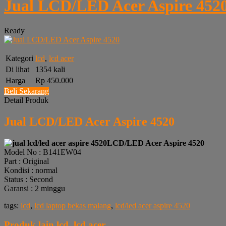
Jual LCD/LED Acer Aspire 452
Ready
Kategori
lcd
,
lcd acer
Di lihat
1354 kali
Harga
Rp 450.000
Beli Sekarang
Detail Produk
Jual LCD/LED Acer Aspire 4520
LCD/LED Acer Aspire 4520
Model No : B141EW04
Part : Original
Kondisi : normal
Status : Second
Garansi : 2 minggu
tags:
lcd
,
lcd laptop bekas malang
,
lcd/led acer aspire 4520
Produk lain
lcd
,
lcd acer