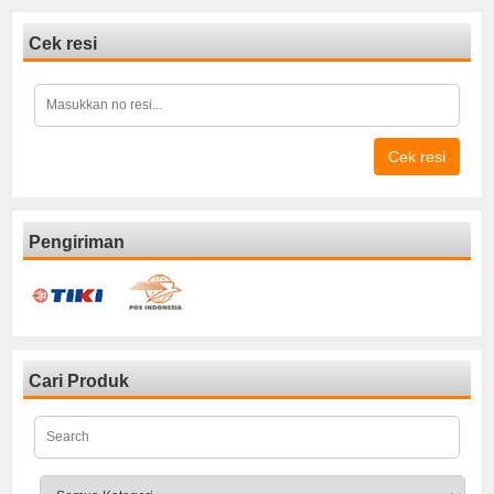
Cek resi
Cek resi
Pengiriman
Cari Produk