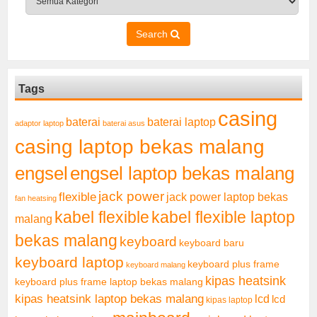
Search
Tags
casing
baterai laptop
baterai
adaptor laptop
baterai asus
casing laptop bekas malang
engsel
engsel laptop bekas malang
jack power
flexible
jack power laptop bekas
fan heatsing
kabel flexible
kabel flexible laptop
malang
bekas malang
keyboard
keyboard baru
keyboard laptop
keyboard plus frame
keyboard malang
kipas heatsink
keyboard plus frame laptop bekas malang
kipas heatsink laptop bekas malang
lcd
lcd
kipas laptop