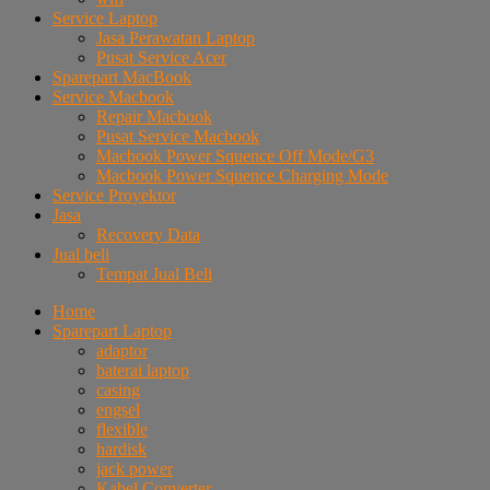
Service Laptop
Jasa Perawatan Laptop
Pusat Service Acer
Sparepart MacBook
Service Macbook
Repair Macbook
Pusat Service Macbook
Macbook Power Squence Off Mode/G3
Macbook Power Squence Charging Mode
Service Proyektor
Jasa
Recovery Data
Jual beli
Tempat Jual Beli
Home
Sparepart Laptop
adaptor
baterai laptop
casing
engsel
flexible
hardisk
jack power
Kabel Converter