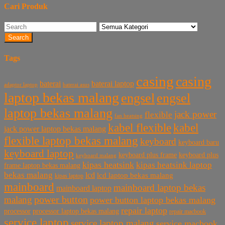
Cari Produk
Search
Tags
casing
casing
baterai laptop
baterai
baterai asus
adaptor laptop
laptop bekas malang
engsel
engsel
laptop bekas malang
jack power
flexible
fan heatsing
kabel flexible
kabel
jack power laptop bekas malang
flexible laptop bekas malang
keyboard
keyboard baru
keyboard laptop
keyboard plus frame
keyboard plus
keyboard malang
kipas heatsink
kipas heatsink laptop
frame laptop bekas malang
bekas malang
lcd
lcd laptop bekas malang
kipas laptop
mainboard
mainboard laptop bekas
mainboard laptop
power button
malang
power button laptop bekas malang
repair laptop
processor
processor laptop bekas malang
repair macbook
service laptop
service laptop malang
service macbook