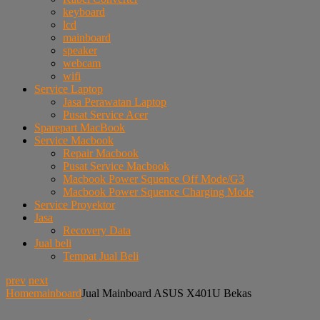
keyboard
lcd
mainboard
speaker
webcam
wifi
Service Laptop
Jasa Perawatan Laptop
Pusat Service Acer
Sparepart MacBook
Service Macbook
Repair Macbook
Pusat Service Macbook
Macbook Power Squence Off Mode/G3
Macbook Power Squence Charging Mode
Service Proyektor
Jasa
Recovery Data
Jual beli
Tempat Jual Beli
prev
next
Home
mainboard
Jual Mainboard ASUS X401U Bekas