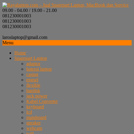
09.00 - 04.00 / 19.00 - 21.00
081230001003
081230001003
081230001003
laroslaptop@gmail.com
Menu
Home
Sparepart Laptop
adaptor
baterai laptop
casing
engsel
flexible
hardisk
jack power
Kabel Converter
keyboard
lcd
mainboard
speaker
webcam
wifi