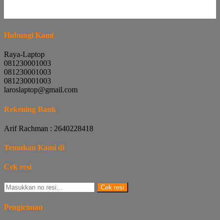
Hubungi Kami
Raya-Laptop
081230001003
081230001003
081230001003
laroslaptop@gmail.com
Rekening Bank
Arif Rachman : 2640228418
Temukan Kami di
Cek resi
Cek resi
Pengiriman