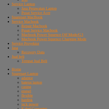
Service Laptop
Jasa Perawatan Laptop
Pusat Service Acer
Sparepart MacBook
Service Macbook
Repair Macbook
Pusat Service Macbook
Macbook Power Squence Off Mode/G3
Macbook Power Squence Charging Mode
Service Proyektor
Jasa
Recovery Data
Jual beli
Tempat Jual Beli
Home
Sparepart Laptop
adaptor
baterai laptop
casing
engsel
flexible
hardisk
jack power
Kabel Converter