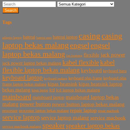
Search
Tags
casing
casing
baterai laptop
baterai
baterai asus
adaptor laptop
laptop bekas malang
engsel
engsel
laptop bekas malang
jack power
flexible
fan heatsing
kabel flexible
kabel
jack power laptop bekas malang
flexible laptop bekas malang
keyboard
keyboard baru
keyboard laptop
keyboard plus frame
keyboard plus
keyboard malang
kipas heatsink
kipas heatsink laptop
frame laptop bekas malang
bekas malang
lcd
lcd laptop bekas malang
kipas laptop
mainboard
mainboard laptop bekas
mainboard laptop
power button
malang
power button laptop bekas malang
repair laptop
processor
processor laptop bekas malang
repair macbook
service laptop
service laptop malang
service macbook
speaker
speaker laptop bekas
service macbook malang