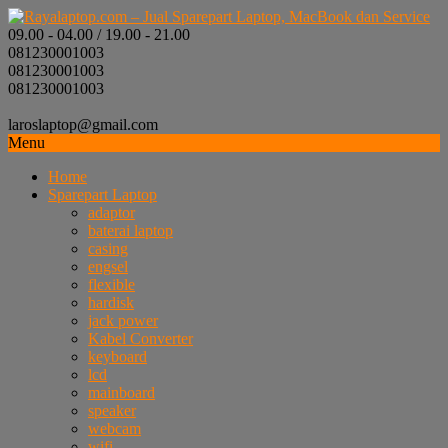
09.00 - 04.00 / 19.00 - 21.00
081230001003
081230001003
081230001003
laroslaptop@gmail.com
Menu
Home
Sparepart Laptop
adaptor
baterai laptop
casing
engsel
flexible
hardisk
jack power
Kabel Converter
keyboard
lcd
mainboard
speaker
webcam
wifi