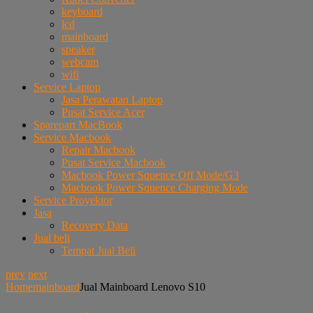
keyboard
lcd
mainboard
speaker
webcam
wifi
Service Laptop
Jasa Perawatan Laptop
Pusat Service Acer
Sparepart MacBook
Service Macbook
Repair Macbook
Pusat Service Macbook
Macbook Power Squence Off Mode/G3
Macbook Power Squence Charging Mode
Service Proyektor
Jasa
Recovery Data
Jual beli
Tempat Jual Beli
prev
next
Home
mainboard
Jual Mainboard Lenovo S10