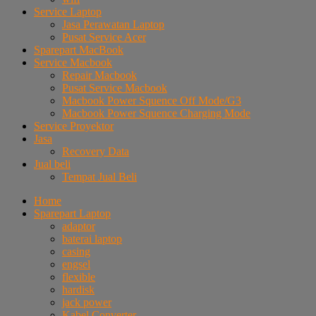
Service Laptop
Jasa Perawatan Laptop
Pusat Service Acer
Sparepart MacBook
Service Macbook
Repair Macbook
Pusat Service Macbook
Macbook Power Squence Off Mode/G3
Macbook Power Squence Charging Mode
Service Proyektor
Jasa
Recovery Data
Jual beli
Tempat Jual Beli
Home
Sparepart Laptop
adaptor
baterai laptop
casing
engsel
flexible
hardisk
jack power
Kabel Converter