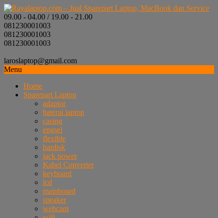
09.00 - 04.00 / 19.00 - 21.00
081230001003
081230001003
081230001003
laroslaptop@gmail.com
Menu
Home
Sparepart Laptop
adaptor
baterai laptop
casing
engsel
flexible
hardisk
jack power
Kabel Converter
keyboard
lcd
mainboard
speaker
webcam
wifi