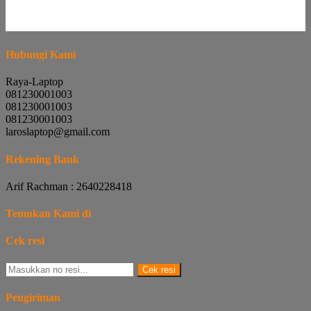
Hubungi Kami
Raya-Laptop
081230001003
081230001003
081230001003
laroslaptop@gmail.com
Rekening Bank
Arif Rachman : 2640228418
Temukan Kami di
Cek resi
Cek resi
Pengiriman