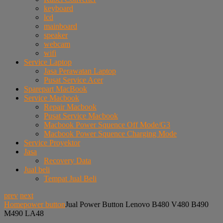
keyboard
lcd
mainboard
speaker
webcam
wifi
Service Laptop
Jasa Perawatan Laptop
Pusat Service Acer
Sparepart MacBook
Service Macbook
Repair Macbook
Pusat Service Macbook
Macbook Power Squence Off Mode/G3
Macbook Power Squence Charging Mode
Service Proyektor
Jasa
Recovery Data
Jual beli
Tempat Jual Beli
prev
next
Home
power button
Jual Power Button Lenovo B480 V480 B490
M490 LA48