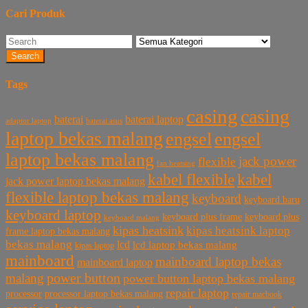
Cari Produk
Search
Tags
casing
casing
baterai laptop
baterai
baterai asus
adaptor laptop
laptop bekas malang
engsel
engsel
laptop bekas malang
jack power
flexible
fan heatsing
kabel flexible
kabel
jack power laptop bekas malang
flexible laptop bekas malang
keyboard
keyboard baru
keyboard laptop
keyboard plus frame
keyboard plus
keyboard malang
kipas heatsink
kipas heatsink laptop
frame laptop bekas malang
bekas malang
lcd
lcd laptop bekas malang
kipas laptop
mainboard
mainboard laptop bekas
mainboard laptop
power button
malang
power button laptop bekas malang
repair laptop
processor
processor laptop bekas malang
repair macbook