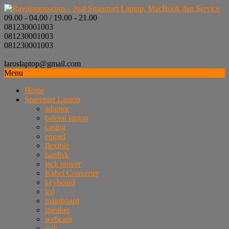
09.00 - 04.00 / 19.00 - 21.00
081230001003
081230001003
081230001003
laroslaptop@gmail.com
Menu
Home
Sparepart Laptop
adaptor
baterai laptop
casing
engsel
flexible
hardisk
jack power
Kabel Converter
keyboard
lcd
mainboard
speaker
webcam
wifi