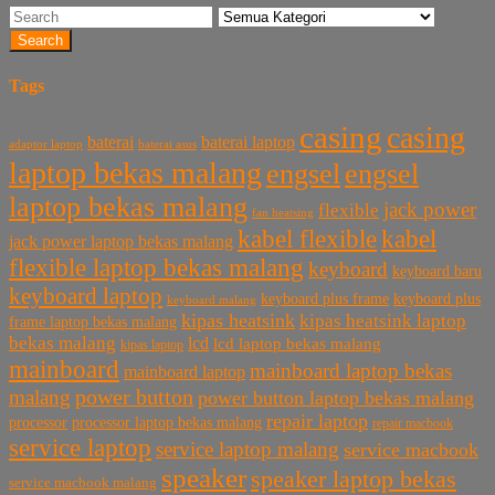
Search
Tags
casing
casing
baterai laptop
baterai
baterai asus
adaptor laptop
laptop bekas malang
engsel
engsel
laptop bekas malang
jack power
flexible
fan heatsing
kabel flexible
kabel
jack power laptop bekas malang
flexible laptop bekas malang
keyboard
keyboard baru
keyboard laptop
keyboard plus frame
keyboard plus
keyboard malang
kipas heatsink
kipas heatsink laptop
frame laptop bekas malang
bekas malang
lcd
lcd laptop bekas malang
kipas laptop
mainboard
mainboard laptop bekas
mainboard laptop
power button
malang
power button laptop bekas malang
repair laptop
processor
processor laptop bekas malang
repair macbook
service laptop
service laptop malang
service macbook
speaker
speaker laptop bekas
service macbook malang