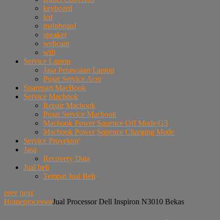
keyboard
lcd
mainboard
speaker
webcam
wifi
Service Laptop
Jasa Perawatan Laptop
Pusat Service Acer
Sparepart MacBook
Service Macbook
Repair Macbook
Pusat Service Macbook
Macbook Power Squence Off Mode/G3
Macbook Power Squence Charging Mode
Service Proyektor
Jasa
Recovery Data
Jual beli
Tempat Jual Beli
prev
next
Home
processor
Jual Processor Dell Inspiron N3010 Bekas