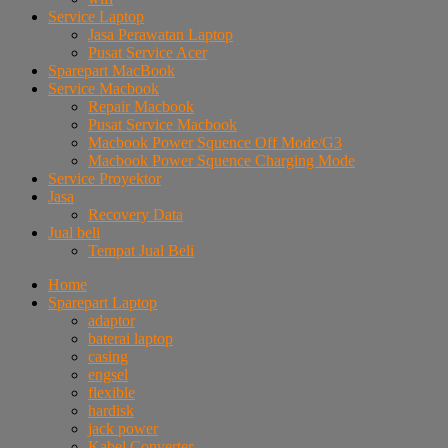
Service Laptop
Jasa Perawatan Laptop
Pusat Service Acer
Sparepart MacBook
Service Macbook
Repair Macbook
Pusat Service Macbook
Macbook Power Squence Off Mode/G3
Macbook Power Squence Charging Mode
Service Proyektor
Jasa
Recovery Data
Jual beli
Tempat Jual Beli
Home
Sparepart Laptop
adaptor
baterai laptop
casing
engsel
flexible
hardisk
jack power
Kabel Converter