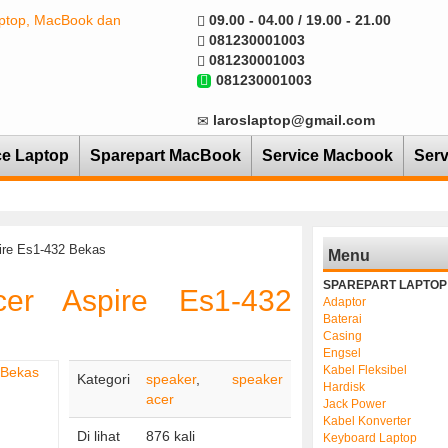
09.00 - 04.00 / 19.00 - 21.00
081230001003
081230001003
081230001003
laroslaptop@gmail.com
ce Laptop
Sparepart MacBook
Service Macbook
Serv
ire Es1-432 Bekas
Menu
SPAREPART LAPTOP
cer Aspire Es1-432
Adaptor
Baterai
Casing
Engsel
Kabel Fleksibel
Kategori
speaker
,
speaker
Hardisk
acer
Jack Power
Kabel Konverter
Di lihat
876 kali
Keyboard Laptop