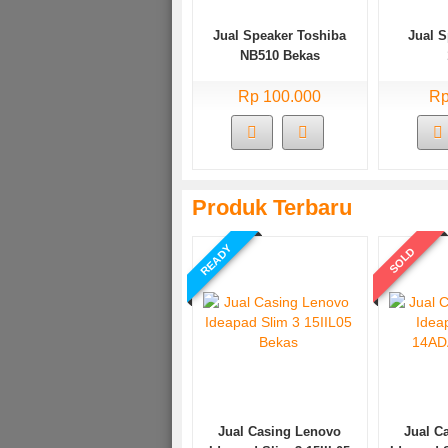
Jual Speaker Toshiba
Jual 
NB510 Bekas
Rp 100.000
Rp
Produk Terbaru
READY
SOLD
Jual Casing Lenovo
Jual C