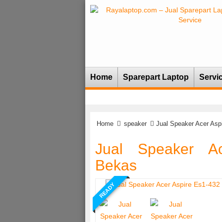
Home
Sparepart Laptop
Servi
Home
speaker
Jual Speaker Acer Asp
Jual Speaker A
Bekas
READY