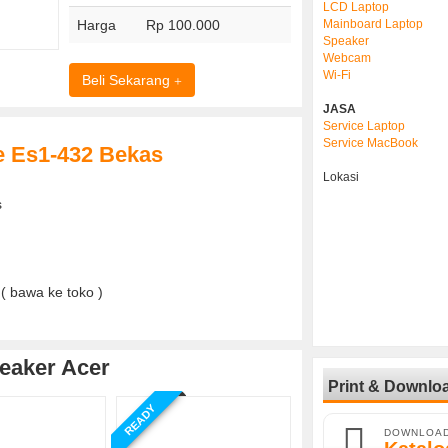
LCD Laptop
Harga
Rp 100.000
Mainboard Laptop
Speaker
Webcam
Wi-Fi
Beli Sekarang
JASA
Service Laptop
Service MacBook
e Es1-432 Bekas
Lokasi
s
( bawa ke toko )
eaker Acer
Print & Downlo
READY
DOWNLOA