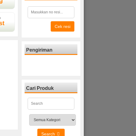
g
D
st
Cek resi
Pengiriman
Cari Produk
Search