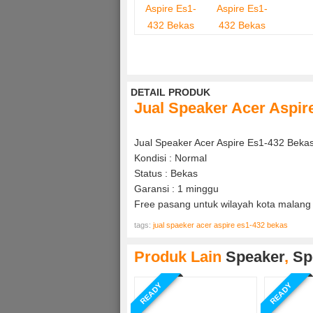
DETAIL PRODUK
Jual Speaker Acer Aspir
Jual Speaker Acer Aspire Es1-432 Beka
Kondisi : Normal
Status : Bekas
Garansi : 1 minggu
Free pasang untuk wilayah kota malang 
tags:
jual spaeker acer aspire es1-432 bekas
Produk Lain
Speaker
,
Sp
READY
READY