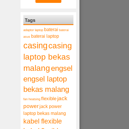
Tags
baterai
adaptor laptop
baterai
baterai laptop
asus
casing
casing
laptop bekas
malang
engsel
engsel laptop
bekas malang
jack
flexible
fan heatsing
power
jack power
laptop bekas malang
kabel flexible