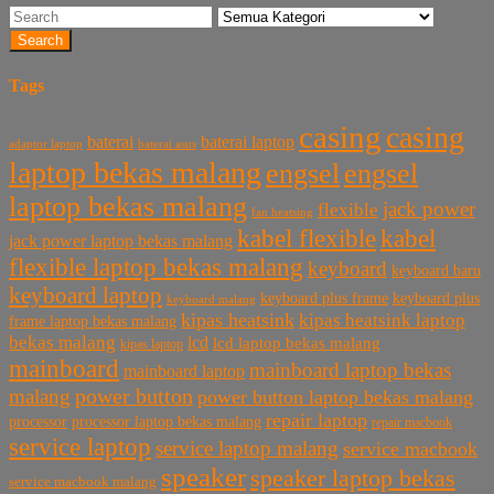
Search
Tags
casing
casing
baterai laptop
baterai
baterai asus
adaptor laptop
laptop bekas malang
engsel
engsel
laptop bekas malang
jack power
flexible
fan heatsing
kabel flexible
kabel
jack power laptop bekas malang
flexible laptop bekas malang
keyboard
keyboard baru
keyboard laptop
keyboard plus frame
keyboard plus
keyboard malang
kipas heatsink
kipas heatsink laptop
frame laptop bekas malang
bekas malang
lcd
lcd laptop bekas malang
kipas laptop
mainboard
mainboard laptop bekas
mainboard laptop
power button
malang
power button laptop bekas malang
repair laptop
processor
processor laptop bekas malang
repair macbook
service laptop
service laptop malang
service macbook
speaker
speaker laptop bekas
service macbook malang