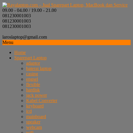
09.00 - 04.00 / 19.00 - 21.00
081230001003
081230001003
081230001003
laroslaptop@gmail.com
Menu
Home
Sparepart Laptop
adaptor
baterai laptop
casing
engsel
flexible
hardisk
jack power
Kabel Converter
keyboard
lcd
mainboard
speaker
webcam
wifi