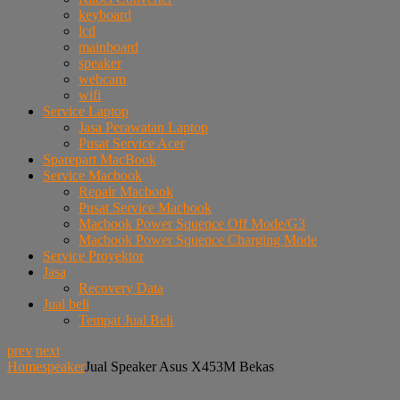
keyboard
lcd
mainboard
speaker
webcam
wifi
Service Laptop
Jasa Perawatan Laptop
Pusat Service Acer
Sparepart MacBook
Service Macbook
Repair Macbook
Pusat Service Macbook
Macbook Power Squence Off Mode/G3
Macbook Power Squence Charging Mode
Service Proyektor
Jasa
Recovery Data
Jual beli
Tempat Jual Beli
prev
next
Home
speaker
Jual Speaker Asus X453M Bekas