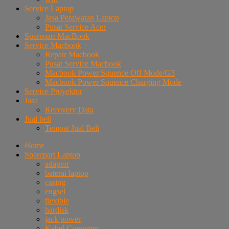
Service Laptop
Jasa Perawatan Laptop
Pusat Service Acer
Sparepart MacBook
Service Macbook
Repair Macbook
Pusat Service Macbook
Macbook Power Squence Off Mode/G3
Macbook Power Squence Charging Mode
Service Proyektor
Jasa
Recovery Data
Jual beli
Tempat Jual Beli
Home
Sparepart Laptop
adaptor
baterai laptop
casing
engsel
flexible
hardisk
jack power
Kabel Converter