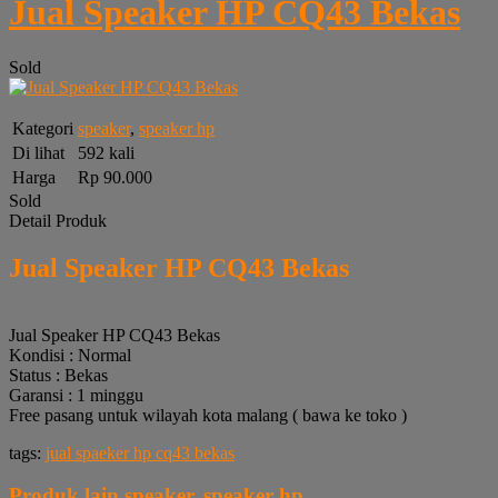
Jual Speaker HP CQ43 Bekas
Sold
Kategori
speaker
,
speaker hp
Di lihat
592 kali
Harga
Rp 90.000
Sold
Detail Produk
Jual Speaker HP CQ43 Bekas
Jual Speaker HP CQ43 Bekas
Kondisi : Normal
Status : Bekas
Garansi : 1 minggu
Free pasang untuk wilayah kota malang ( bawa ke toko )
tags:
jual spaeker hp cq43 bekas
Produk lain
speaker
,
speaker hp