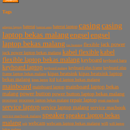
Tags
casing
casing
baterai laptop
baterai
baterai asus
adaptor laptop
laptop bekas malang
engsel
engsel
laptop bekas malang
jack power
flexible
fan heatsing
kabel flexible
kabel
jack power laptop bekas malang
flexible laptop bekas malang
keyboard
keyboard baru
keyboard laptop
keyboard plus frame
keyboard plus
keyboard malang
kipas heatsink
kipas heatsink laptop
frame laptop bekas malang
bekas malang
lcd
lcd laptop bekas malang
kipas laptop
mainboard
mainboard laptop bekas
mainboard laptop
power button
malang
power button laptop bekas malang
repair laptop
processor
processor laptop bekas malang
repair macbook
service laptop
service laptop malang
service macbook
speaker
speaker laptop bekas
service macbook malang
malang
webcam
webcam laptop bekas malang
wifi
usb
wifi laptop
bekas malang