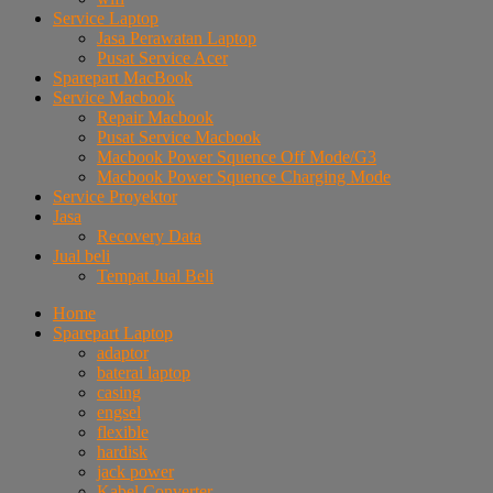
Service Laptop
Jasa Perawatan Laptop
Pusat Service Acer
Sparepart MacBook
Service Macbook
Repair Macbook
Pusat Service Macbook
Macbook Power Squence Off Mode/G3
Macbook Power Squence Charging Mode
Service Proyektor
Jasa
Recovery Data
Jual beli
Tempat Jual Beli
Home
Sparepart Laptop
adaptor
baterai laptop
casing
engsel
flexible
hardisk
jack power
Kabel Converter