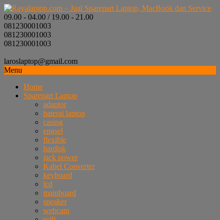
09.00 - 04.00 / 19.00 - 21.00
081230001003
081230001003
081230001003
laroslaptop@gmail.com
Menu
Home
Sparepart Laptop
adaptor
baterai laptop
casing
engsel
flexible
hardisk
jack power
Kabel Converter
keyboard
lcd
mainboard
speaker
webcam
wifi