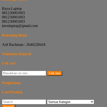
Raya-Laptop
081230001003
081230001003
081230001003
laroslaptop@gmail.com
Rekening Bank
Arif Rachman : 2640228418
Temukan Kami di
Cek resi
Cek resi
Pengiriman
Cari Produk
Search