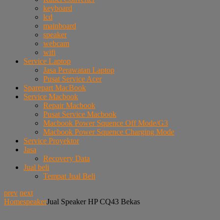
keyboard
lcd
mainboard
speaker
webcam
wifi
Service Laptop
Jasa Perawatan Laptop
Pusat Service Acer
Sparepart MacBook
Service Macbook
Repair Macbook
Pusat Service Macbook
Macbook Power Squence Off Mode/G3
Macbook Power Squence Charging Mode
Service Proyektor
Jasa
Recovery Data
Jual beli
Tempat Jual Beli
prev
next
Home
speaker
Jual Speaker HP CQ43 Bekas