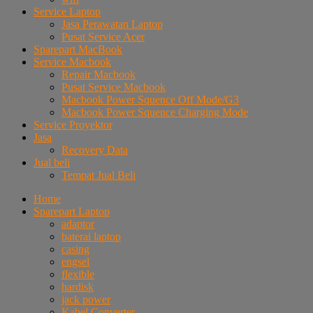
Service Laptop
Jasa Perawatan Laptop
Pusat Service Acer
Sparepart MacBook
Service Macbook
Repair Macbook
Pusat Service Macbook
Macbook Power Squence Off Mode/G3
Macbook Power Squence Charging Mode
Service Proyektor
Jasa
Recovery Data
Jual beli
Tempat Jual Beli
Home
Sparepart Laptop
adaptor
baterai laptop
casing
engsel
flexible
hardisk
jack power
Kabel Converter