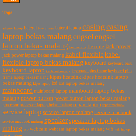
Tags
casing
casing
baterai laptop
baterai
baterai asus
adaptor laptop
laptop bekas malang
engsel
engsel
laptop bekas malang
jack power
flexible
fan heatsing
kabel flexible
kabel
jack power laptop bekas malang
flexible laptop bekas malang
keyboard
keyboard baru
keyboard laptop
keyboard plus frame
keyboard plus
keyboard malang
kipas heatsink
kipas heatsink laptop
frame laptop bekas malang
bekas malang
lcd
lcd laptop bekas malang
kipas laptop
mainboard
mainboard laptop bekas
mainboard laptop
power button
malang
power button laptop bekas malang
repair laptop
processor
processor laptop bekas malang
repair macbook
service laptop
service laptop malang
service macbook
speaker
speaker laptop bekas
service macbook malang
malang
webcam
webcam laptop bekas malang
wifi
usb
wifi laptop
bekas malang