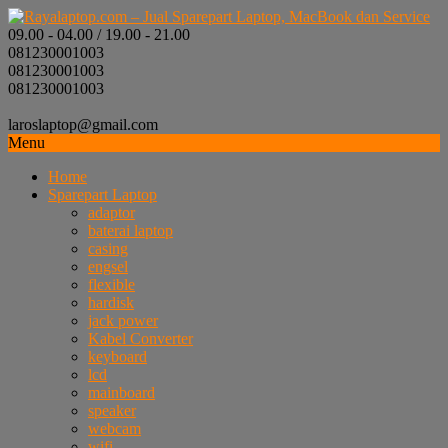
09.00 - 04.00 / 19.00 - 21.00
081230001003
081230001003
081230001003
laroslaptop@gmail.com
Menu
Home
Sparepart Laptop
adaptor
baterai laptop
casing
engsel
flexible
hardisk
jack power
Kabel Converter
keyboard
lcd
mainboard
speaker
webcam
wifi