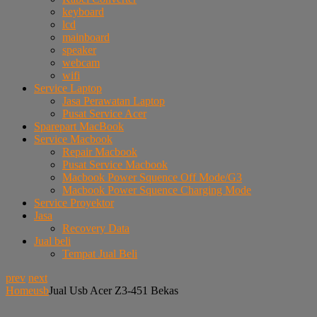
keyboard
lcd
mainboard
speaker
webcam
wifi
Service Laptop
Jasa Perawatan Laptop
Pusat Service Acer
Sparepart MacBook
Service Macbook
Repair Macbook
Pusat Service Macbook
Macbook Power Squence Off Mode/G3
Macbook Power Squence Charging Mode
Service Proyektor
Jasa
Recovery Data
Jual beli
Tempat Jual Beli
prev
next
Home
usb
Jual Usb Acer Z3-451 Bekas