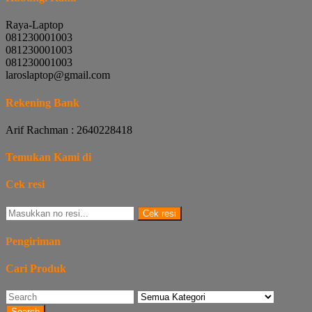
Raya-Laptop
081230001003
081230001003
081230001003
laroslaptop@gmail.com
Rekening Bank
Arif Rachman : 2640228418
Temukan Kami di
Cek resi
Cek resi
Pengiriman
Cari Produk
Search