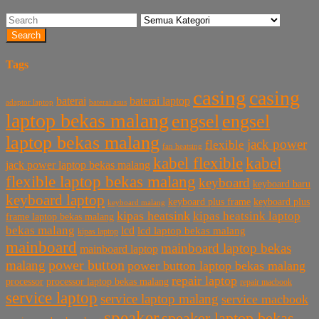
Search
Tags
casing
casing
baterai laptop
baterai
baterai asus
adaptor laptop
laptop bekas malang
engsel
engsel
laptop bekas malang
jack power
flexible
fan heatsing
kabel flexible
kabel
jack power laptop bekas malang
flexible laptop bekas malang
keyboard
keyboard baru
keyboard laptop
keyboard plus frame
keyboard plus
keyboard malang
kipas heatsink
kipas heatsink laptop
frame laptop bekas malang
bekas malang
lcd
lcd laptop bekas malang
kipas laptop
mainboard
mainboard laptop bekas
mainboard laptop
power button
malang
power button laptop bekas malang
repair laptop
processor
processor laptop bekas malang
repair macbook
service laptop
service laptop malang
service macbook
speaker
speaker laptop bekas