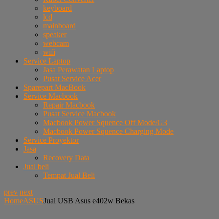
keyboard
lcd
mainboard
speaker
webcam
wifi
Service Laptop
Jasa Perawatan Laptop
Pusat Service Acer
Sparepart MacBook
Service Macbook
Repair Macbook
Pusat Service Macbook
Macbook Power Squence Off Mode/G3
Macbook Power Squence Charging Mode
Service Proyektor
Jasa
Recovery Data
Jual beli
Tempat Jual Beli
prev
next
Home
ASUS
Jual USB Asus e402w Bekas