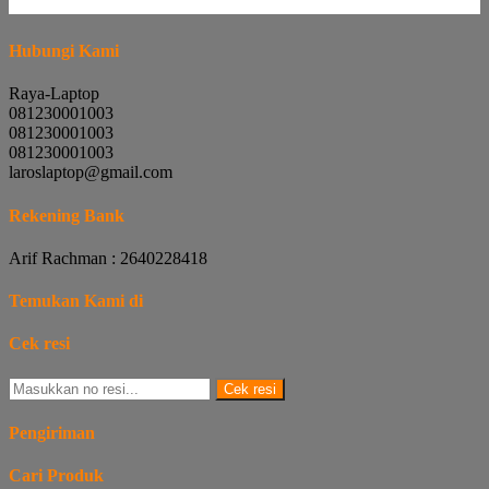
Hubungi Kami
Raya-Laptop
081230001003
081230001003
081230001003
laroslaptop@gmail.com
Rekening Bank
Arif Rachman : 2640228418
Temukan Kami di
Cek resi
Cek resi
Pengiriman
Cari Produk