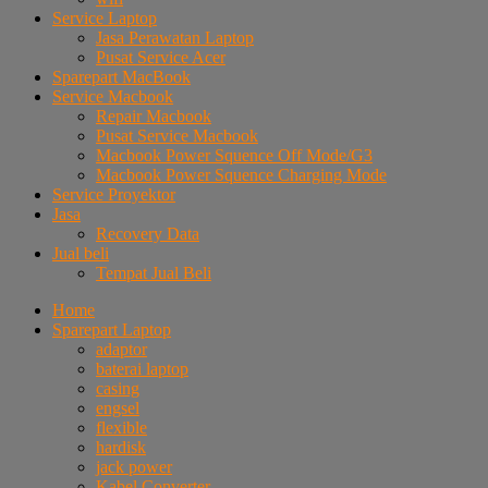
Service Laptop
Jasa Perawatan Laptop
Pusat Service Acer
Sparepart MacBook
Service Macbook
Repair Macbook
Pusat Service Macbook
Macbook Power Squence Off Mode/G3
Macbook Power Squence Charging Mode
Service Proyektor
Jasa
Recovery Data
Jual beli
Tempat Jual Beli
Home
Sparepart Laptop
adaptor
baterai laptop
casing
engsel
flexible
hardisk
jack power
Kabel Converter