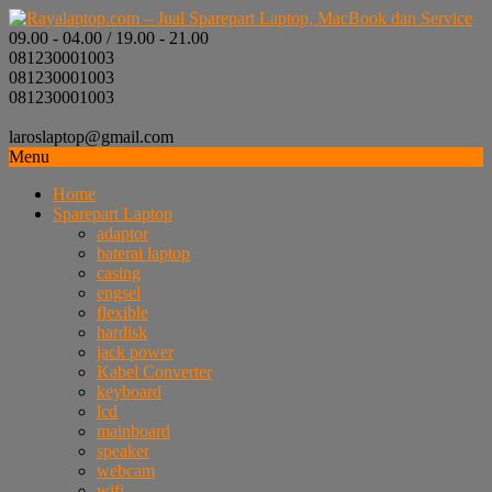
09.00 - 04.00 / 19.00 - 21.00
081230001003
081230001003
081230001003
laroslaptop@gmail.com
Menu
Home
Sparepart Laptop
adaptor
baterai laptop
casing
engsel
flexible
hardisk
jack power
Kabel Converter
keyboard
lcd
mainboard
speaker
webcam
wifi