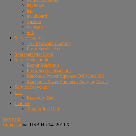
keyboard
lcd
mainboard
speaker
webcam
wifi
Service Laptop
Jasa Perawatan Laptop
Pusat Service Acer
Sparepart MacBook
Service Macbook
Repair Macbook
Pusat Service Macbook
Macbook Power Squence Off Mode/G3
Macbook Power Squence Charging Mode
Service Proyektor
Jasa
Recovery Data
Jual beli
Tempat Jual Beli
prev
next
Home
usb
Jual USB Hp 14-r201TX