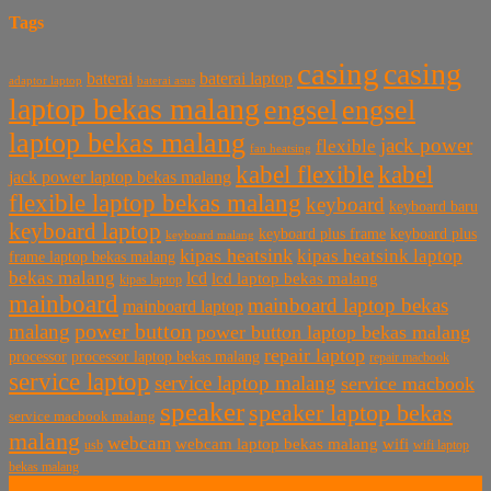
Tags
casing
casing
baterai laptop
baterai
baterai asus
adaptor laptop
laptop bekas malang
engsel
engsel
laptop bekas malang
jack power
flexible
fan heatsing
kabel flexible
kabel
jack power laptop bekas malang
flexible laptop bekas malang
keyboard
keyboard baru
keyboard laptop
keyboard plus frame
keyboard plus
keyboard malang
kipas heatsink
kipas heatsink laptop
frame laptop bekas malang
bekas malang
lcd
lcd laptop bekas malang
kipas laptop
mainboard
mainboard laptop bekas
mainboard laptop
power button
malang
power button laptop bekas malang
repair laptop
processor
processor laptop bekas malang
repair macbook
service laptop
service laptop malang
service macbook
speaker
speaker laptop bekas
service macbook malang
malang
webcam
webcam laptop bekas malang
wifi
usb
wifi laptop
bekas malang