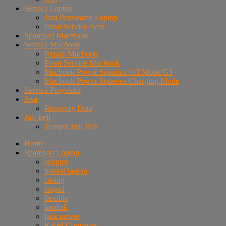
Service Laptop
Jasa Perawatan Laptop
Pusat Service Acer
Sparepart MacBook
Service Macbook
Repair Macbook
Pusat Service Macbook
Macbook Power Squence Off Mode/G3
Macbook Power Squence Charging Mode
Service Proyektor
Jasa
Recovery Data
Jual beli
Tempat Jual Beli
Home
Sparepart Laptop
adaptor
baterai laptop
casing
engsel
flexible
hardisk
jack power
Kabel Converter