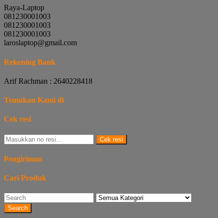
Raya-Laptop
081230001003
081230001003
081230001003
laroslaptop@gmail.com
Rekening Bank
Arif Rachman : 2640228418
Temukan Kami di
Cek resi
Cek resi
Pengiriman
Cari Produk
Search