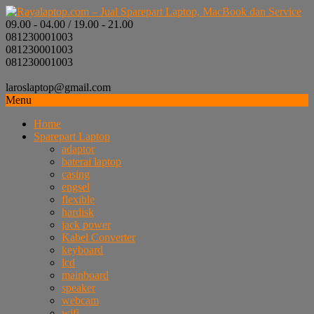
09.00 - 04.00 / 19.00 - 21.00
081230001003
081230001003
081230001003
laroslaptop@gmail.com
Menu
Home
Sparepart Laptop
adaptor
baterai laptop
casing
engsel
flexible
hardisk
jack power
Kabel Converter
keyboard
lcd
mainboard
speaker
webcam
wifi