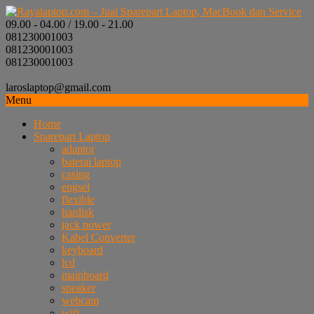
09.00 - 04.00 / 19.00 - 21.00
081230001003
081230001003
081230001003
laroslaptop@gmail.com
Menu
Home
Sparepart Laptop
adaptor
baterai laptop
casing
engsel
flexible
hardisk
jack power
Kabel Converter
keyboard
lcd
mainboard
speaker
webcam
wifi