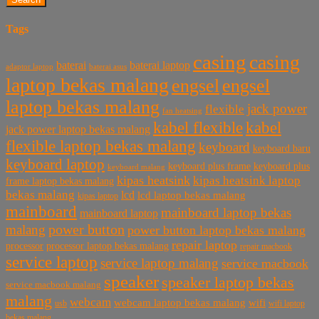
Tags
casing
casing
baterai laptop
baterai
baterai asus
adaptor laptop
laptop bekas malang
engsel
engsel
laptop bekas malang
jack power
flexible
fan heatsing
kabel flexible
kabel
jack power laptop bekas malang
flexible laptop bekas malang
keyboard
keyboard baru
keyboard laptop
keyboard plus frame
keyboard plus
keyboard malang
kipas heatsink
kipas heatsink laptop
frame laptop bekas malang
bekas malang
lcd
lcd laptop bekas malang
kipas laptop
mainboard
mainboard laptop bekas
mainboard laptop
power button
malang
power button laptop bekas malang
repair laptop
processor
processor laptop bekas malang
repair macbook
service laptop
service laptop malang
service macbook
speaker
speaker laptop bekas
service macbook malang
malang
webcam
webcam laptop bekas malang
wifi
usb
wifi laptop
bekas malang