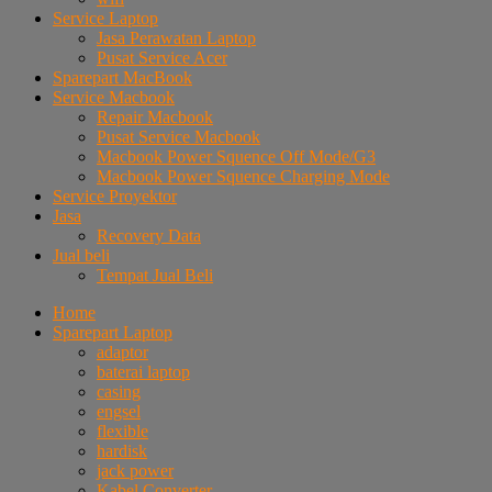
Service Laptop
Jasa Perawatan Laptop
Pusat Service Acer
Sparepart MacBook
Service Macbook
Repair Macbook
Pusat Service Macbook
Macbook Power Squence Off Mode/G3
Macbook Power Squence Charging Mode
Service Proyektor
Jasa
Recovery Data
Jual beli
Tempat Jual Beli
Home
Sparepart Laptop
adaptor
baterai laptop
casing
engsel
flexible
hardisk
jack power
Kabel Converter