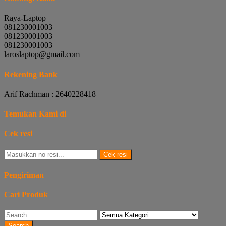
Raya-Laptop
081230001003
081230001003
081230001003
laroslaptop@gmail.com
Rekening Bank
Arif Rachman : 2640228418
Temukan Kami di
Cek resi
Cek resi
Pengiriman
Cari Produk
Search