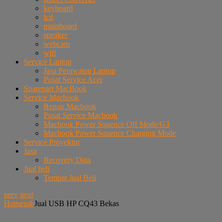
keyboard
lcd
mainboard
speaker
webcam
wifi
Service Laptop
Jasa Perawatan Laptop
Pusat Service Acer
Sparepart MacBook
Service Macbook
Repair Macbook
Pusat Service Macbook
Macbook Power Squence Off Mode/G3
Macbook Power Squence Charging Mode
Service Proyektor
Jasa
Recovery Data
Jual beli
Tempat Jual Beli
prev
next
Home
usb
Jual USB HP CQ43 Bekas