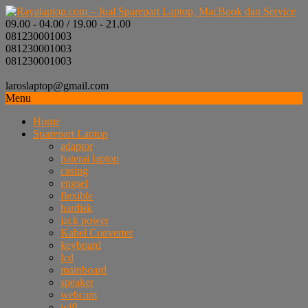
09.00 - 04.00 / 19.00 - 21.00
081230001003
081230001003
081230001003
laroslaptop@gmail.com
Menu
Home
Sparepart Laptop
adaptor
baterai laptop
casing
engsel
flexible
hardisk
jack power
Kabel Converter
keyboard
lcd
mainboard
speaker
webcam
wifi