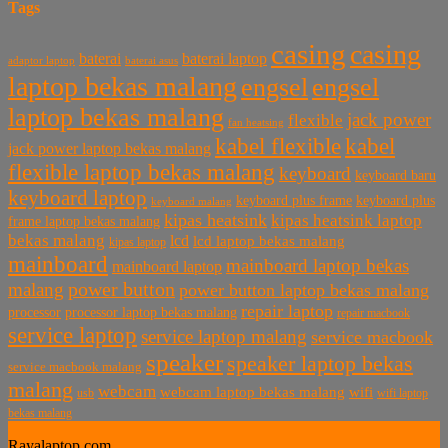
Tags
casing
casing
baterai laptop
baterai
baterai asus
adaptor laptop
laptop bekas malang
engsel
engsel
laptop bekas malang
jack power
flexible
fan heatsing
kabel flexible
kabel
jack power laptop bekas malang
flexible laptop bekas malang
keyboard
keyboard baru
keyboard laptop
keyboard plus frame
keyboard plus
keyboard malang
kipas heatsink
kipas heatsink laptop
frame laptop bekas malang
bekas malang
lcd
lcd laptop bekas malang
kipas laptop
mainboard
mainboard laptop bekas
mainboard laptop
power button
malang
power button laptop bekas malang
repair laptop
processor
processor laptop bekas malang
repair macbook
service laptop
service laptop malang
service macbook
speaker
speaker laptop bekas
service macbook malang
malang
webcam
webcam laptop bekas malang
wifi
usb
wifi laptop
bekas malang
Rayalaptop.com