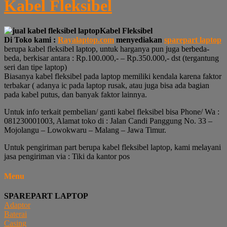
Kabel Fleksibel
Kabel Fleksibel
Di Toko kami :
Rayalaptop.com
menyediakan
sparepart laptop
berupa kabel fleksibel laptop, untuk harganya pun juga berbeda-
beda, berkisar antara : Rp.100.000,- – Rp.350.000,- dst (tergantung
seri dan tipe laptop)
Biasanya kabel fleksibel pada laptop memiliki kendala karena faktor
terbakar ( adanya ic pada laptop rusak, atau juga bisa ada bagian
pada kabel putus, dan banyak faktor lainnya.
Untuk info terkait pembelian/ ganti kabel fleksibel bisa Phone/ Wa :
081230001003, Alamat toko di : Jalan Candi Panggung No. 33 –
Mojolangu – Lowokwaru – Malang – Jawa Timur.
Untuk pengiriman part berupa kabel fleksibel laptop, kami melayani
jasa pengiriman via : Tiki da kantor pos
Menu
SPAREPART LAPTOP
Adaptor
Baterai
Casing