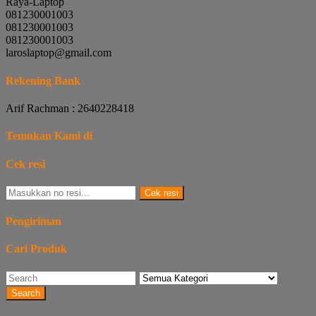
Raya-Laptop
081230001003
081230001003
081230001003
laroslaptop@gmail.com
Rekening Bank
Arif Rachman : 2640228418
Temukan Kami di
Cek resi
Cek resi
Pengiriman
Cari Produk
Search