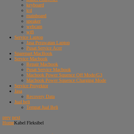
keyboard
lcd
mainboard
speaker
webcam
wifi
Service Laptop
Jasa Perawatan Laptop
Pusat Service Acer
Sparepart MacBook
Service Macbook
Repair Macbook
Pusat Service Macbook
Macbook Power Squence Off Mode/G3
Macbook Power Squence Charging Mode
Service Proyektor
Jasa
Recovery Data
Jual beli
Tempat Jual Beli
prev
next
Home
Kabel Fleksibel