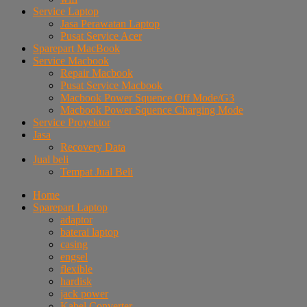
Service Laptop
Jasa Perawatan Laptop
Pusat Service Acer
Sparepart MacBook
Service Macbook
Repair Macbook
Pusat Service Macbook
Macbook Power Squence Off Mode/G3
Macbook Power Squence Charging Mode
Service Proyektor
Jasa
Recovery Data
Jual beli
Tempat Jual Beli
Home
Sparepart Laptop
adaptor
baterai laptop
casing
engsel
flexible
hardisk
jack power
Kabel Converter