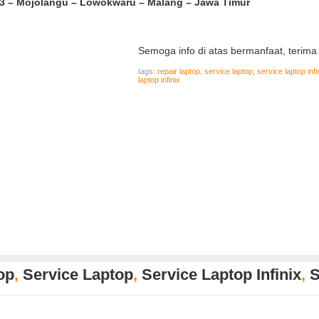
33 – Mojolangu – Lowokwaru – Malang – Jawa Timur
Semoga info di atas bermanfaat, terima
tags:
repair laptop
,
service laptop
,
service laptop infi
laptop infinix
op
,
Service Laptop
,
Service Laptop Infinix
,
S