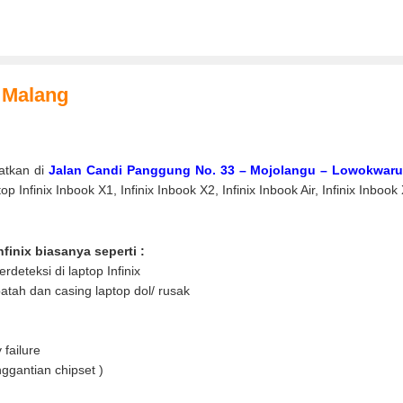
i Malang
atkan di
Jalan Candi Panggung No. 33 – Mojolangu – Lowokwaru 
 Infinix Inbook X1, Infinix Inbook X2, Infinix Inbook Air, Infinix Inboo
finix biasanya seperti :
rdeteksi di laptop Infinix
atah dan casing laptop dol/ rusak
 failure
ggantian chipset )