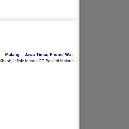
– Malang – Jawa Timur, Phone/ Wa :
k Xbook, Infinix Inbook GT Book di Malang