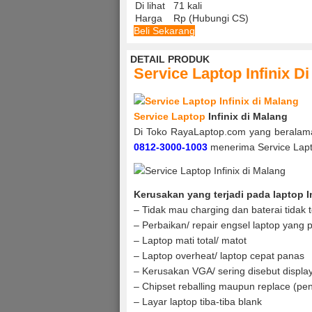
Di lihat
71 kali
Harga
Rp (Hubungi CS)
Beli Sekarang
DETAIL PRODUK
Service Laptop Infinix D
Service Laptop
Infinix di Malang
Di Toko RayaLaptop.com yang beralam
0812-3000-1003
menerima Service Laptop
Kerusakan yang terjadi pada laptop In
– Tidak mau charging dan baterai tidak te
– Perbaikan/ repair engsel laptop yang p
– Laptop mati total/ matot
– Laptop overheat/ laptop cepat panas
– Kerusakan VGA/ sering disebut display
– Chipset reballing maupun replace (pen
– Layar laptop tiba-tiba blank