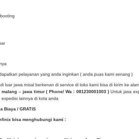
booting
bar
nnya
dapatkan pelayanan yang anda inginkan ( anda puas kami senang )
di luar jawa misal berkenan di service di toko kami bisa di kirim ke ala
malang – jawa timur ( Phone/ Wa : 081230001003 )
Untuk jasa exp
n expedisi lainnya di kota anda
a Biaya / GRATIS
nfinix bisa menghubungi kami :