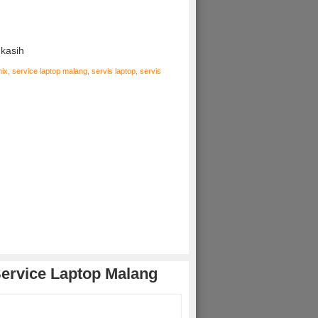
 kasih
nix
,
service laptop malang
,
servis laptop
,
servis
ervice Laptop Malang