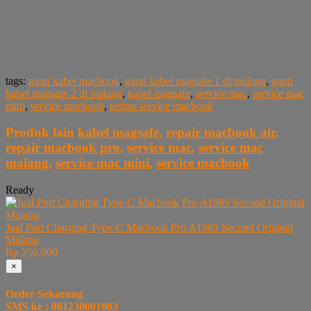
tags:
ganti kabel macbook
,
ganti kabel magsafe 1 di malang
,
ganti
kabel magsafe 2 di malang
,
kabel magsafe
,
service mac
,
service mac
mini
,
service macbook
,
terima service macbook
Produk lain
kabel magsafe
,
repair macbook air
,
repair macbook pro
,
service mac
,
service mac
malang
,
service mac mini
,
service macbook
Ready
Jual Port Charging Type-C Macbook Pro A1989 Second Original
Malang
Rp 250.000
×
Order Sekarang
SMS ke : 081230001003