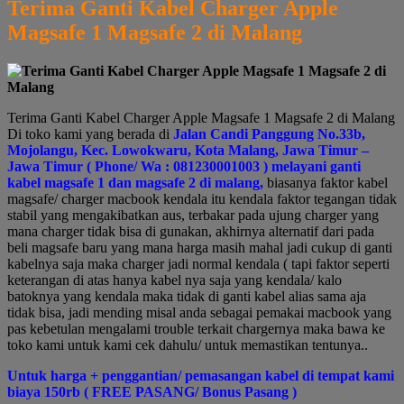
Terima Ganti Kabel Charger Apple
Magsafe 1 Magsafe 2 di Malang
Terima Ganti Kabel Charger Apple Magsafe 1 Magsafe 2 di Malang
Di toko kami yang berada di
Jalan Candi Panggung No.33b,
Mojolangu, Kec. Lowokwaru, Kota Malang, Jawa Timur –
Jawa Timur ( Phone/ Wa : 081230001003 ) melayani ganti
kabel magsafe 1 dan magsafe 2 di malang,
biasanya faktor kabel
magsafe/ charger macbook kendala itu kendala faktor tegangan tidak
stabil yang mengakibatkan aus, terbakar pada ujung charger yang
mana charger tidak bisa di gunakan, akhirnya alternatif dari pada
beli magsafe baru yang mana harga masih mahal jadi cukup di ganti
kabelnya saja maka charger jadi normal kendala ( tapi faktor seperti
keterangan di atas hanya kabel nya saja yang kendala/ kalo
batoknya yang kendala maka tidak di ganti kabel alias sama aja
tidak bisa, jadi mending misal anda sebagai pemakai macbook yang
pas kebetulan mengalami trouble terkait chargernya maka bawa ke
toko kami untuk kami cek dahulu/ untuk memastikan tentunya..
Untuk harga + penggantian/ pemasangan kabel di tempat kami
biaya 150rb ( FREE PASANG/ Bonus Pasang )