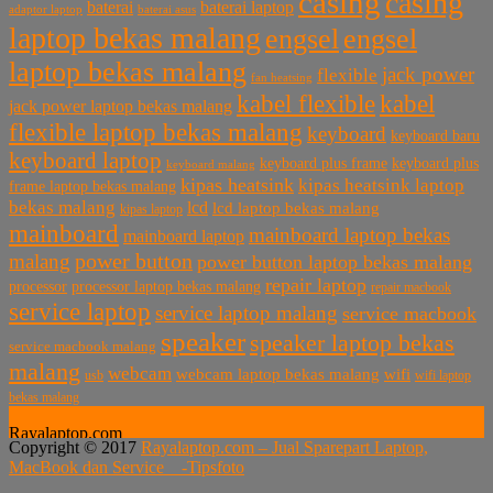
casing
casing
baterai laptop
baterai
baterai asus
adaptor laptop
laptop bekas malang
engsel
engsel
laptop bekas malang
jack power
flexible
fan heatsing
kabel flexible
kabel
jack power laptop bekas malang
flexible laptop bekas malang
keyboard
keyboard baru
keyboard laptop
keyboard plus frame
keyboard plus
keyboard malang
kipas heatsink
kipas heatsink laptop
frame laptop bekas malang
bekas malang
lcd
lcd laptop bekas malang
kipas laptop
mainboard
mainboard laptop bekas
mainboard laptop
power button
malang
power button laptop bekas malang
repair laptop
processor
processor laptop bekas malang
repair macbook
service laptop
service laptop malang
service macbook
speaker
speaker laptop bekas
service macbook malang
malang
webcam
webcam laptop bekas malang
wifi
usb
wifi laptop
bekas malang
Rayalaptop.com
Copyright © 2017
Rayalaptop.com – Jual Sparepart Laptop,
Melayani Penjualan Suku Cadang Part Laptop dan MacBook
MacBook dan Service -
Tipsfoto
Baik Baru dan Bekas
Rayalaptop.com