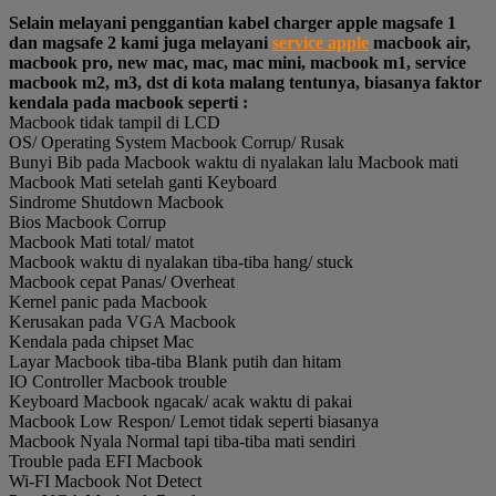
Selain melayani penggantian kabel charger apple magsafe 1
dan magsafe 2 kami juga melayani
service apple
macbook air,
macbook pro, new mac, mac, mac mini, macbook m1, service
macbook m2, m3, dst di kota malang tentunya, biasanya faktor
kendala pada macbook seperti :
Macbook tidak tampil di LCD
OS/ Operating System Macbook Corrup/ Rusak
Bunyi Bib pada Macbook waktu di nyalakan lalu Macbook mati
Macbook Mati setelah ganti Keyboard
Sindrome Shutdown Macbook
Bios Macbook Corrup
Macbook Mati total/ matot
Macbook waktu di nyalakan tiba-tiba hang/ stuck
Macbook cepat Panas/ Overheat
Kernel panic pada Macbook
Kerusakan pada VGA Macbook
Kendala pada chipset Mac
Layar Macbook tiba-tiba Blank putih dan hitam
IO Controller Macbook trouble
Keyboard Macbook ngacak/ acak waktu di pakai
Macbook Low Respon/ Lemot tidak seperti biasanya
Macbook Nyala Normal tapi tiba-tiba mati sendiri
Trouble pada EFI Macbook
Wi-FI Macbook Not Detect