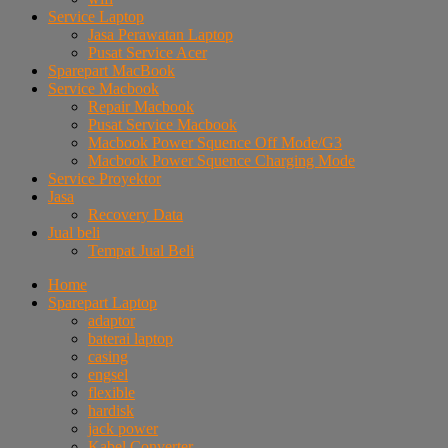
Service Laptop
Jasa Perawatan Laptop
Pusat Service Acer
Sparepart MacBook
Service Macbook
Repair Macbook
Pusat Service Macbook
Macbook Power Squence Off Mode/G3
Macbook Power Squence Charging Mode
Service Proyektor
Jasa
Recovery Data
Jual beli
Tempat Jual Beli
Home
Sparepart Laptop
adaptor
baterai laptop
casing
engsel
flexible
hardisk
jack power
Kabel Converter