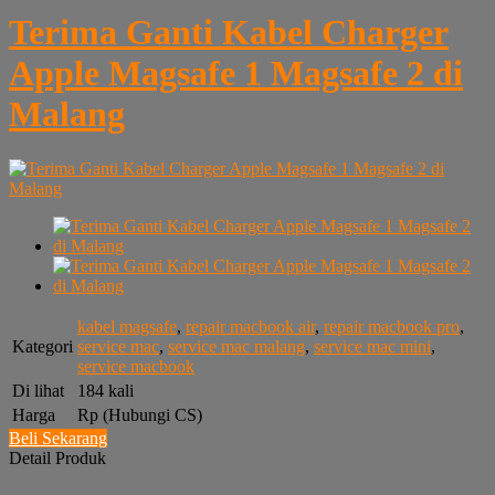
Terima Ganti Kabel Charger
Apple Magsafe 1 Magsafe 2 di
Malang
kabel magsafe
,
repair macbook air
,
repair macbook pro
,
Kategori
service mac
,
service mac malang
,
service mac mini
,
service macbook
Di lihat
184 kali
Harga
Rp (Hubungi CS)
Beli Sekarang
Detail Produk