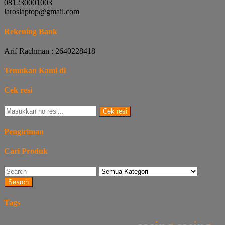
081230001003
laroslaptop@gmail.com
Rekening Bank
Arif Rachman : 2640228418
Temukan Kami di
Cek resi
Cek resi
Pengiriman
Cari Produk
Search
Tags