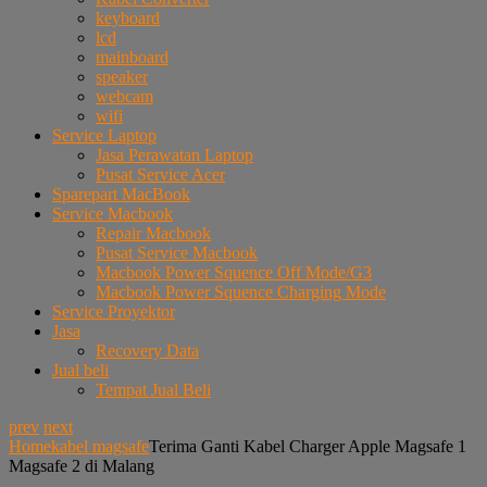
keyboard
lcd
mainboard
speaker
webcam
wifi
Service Laptop
Jasa Perawatan Laptop
Pusat Service Acer
Sparepart MacBook
Service Macbook
Repair Macbook
Pusat Service Macbook
Macbook Power Squence Off Mode/G3
Macbook Power Squence Charging Mode
Service Proyektor
Jasa
Recovery Data
Jual beli
Tempat Jual Beli
prev
next
Home
kabel magsafe
Terima Ganti Kabel Charger Apple Magsafe 1
Magsafe 2 di Malang