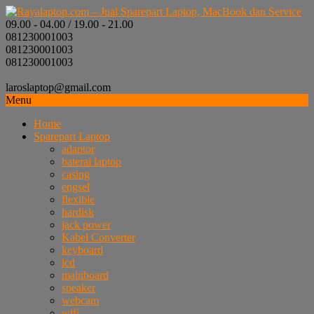
09.00 - 04.00 / 19.00 - 21.00
081230001003
081230001003
081230001003
laroslaptop@gmail.com
Menu
Home
Sparepart Laptop
adaptor
baterai laptop
casing
engsel
flexible
hardisk
jack power
Kabel Converter
keyboard
lcd
mainboard
speaker
webcam
wifi