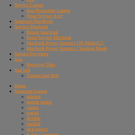
Service Laptop
Jasa Perawatan Laptop
Pusat Service Acer
Sparepart MacBook
Service Macbook
Repair Macbook
Pusat Service Macbook
Macbook Power Squence Off Mode/G3
Macbook Power Squence Charging Mode
Service Proyektor
Jasa
Recovery Data
Jual beli
Tempat Jual Beli
Home
Sparepart Laptop
adaptor
baterai laptop
casing
engsel
flexible
hardisk
jack power
Kabel Converter