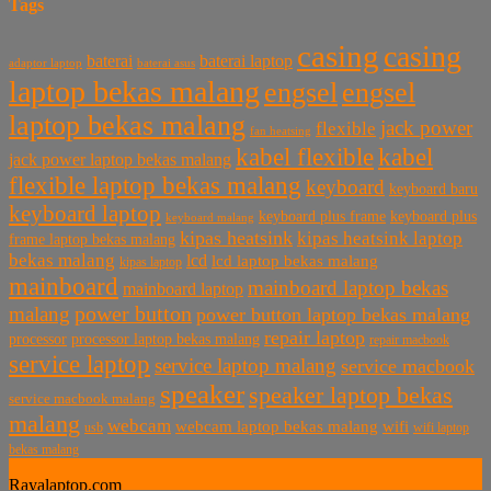
Tags
casing
casing
baterai laptop
baterai
baterai asus
adaptor laptop
laptop bekas malang
engsel
engsel
laptop bekas malang
jack power
flexible
fan heatsing
kabel flexible
kabel
jack power laptop bekas malang
flexible laptop bekas malang
keyboard
keyboard baru
keyboard laptop
keyboard plus frame
keyboard plus
keyboard malang
kipas heatsink
kipas heatsink laptop
frame laptop bekas malang
bekas malang
lcd
lcd laptop bekas malang
kipas laptop
mainboard
mainboard laptop bekas
mainboard laptop
power button
malang
power button laptop bekas malang
repair laptop
processor
processor laptop bekas malang
repair macbook
service laptop
service laptop malang
service macbook
speaker
speaker laptop bekas
service macbook malang
malang
webcam
webcam laptop bekas malang
wifi
usb
wifi laptop
bekas malang
Rayalaptop.com