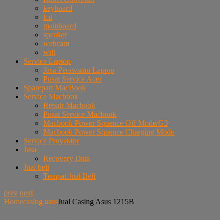
keyboard
lcd
mainboard
speaker
webcam
wifi
Service Laptop
Jasa Perawatan Laptop
Pusat Service Acer
Sparepart MacBook
Service Macbook
Repair Macbook
Pusat Service Macbook
Macbook Power Squence Off Mode/G3
Macbook Power Squence Charging Mode
Service Proyektor
Jasa
Recovery Data
Jual beli
Tempat Jual Beli
prev
next
Home
casing asus
Jual Casing Asus 1215B