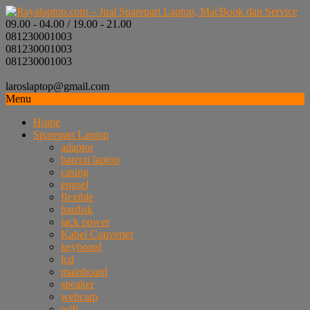
09.00 - 04.00 / 19.00 - 21.00
081230001003
081230001003
081230001003
laroslaptop@gmail.com
Menu
Home
Sparepart Laptop
adaptor
baterai laptop
casing
engsel
flexible
hardisk
jack power
Kabel Converter
keyboard
lcd
mainboard
speaker
webcam
wifi