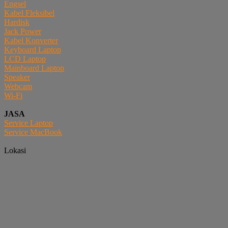
Engsel
Kabel Fleksibel
Hardisk
Jack Power
Kabel Konverter
Keyboard Laptop
LCD Laptop
Mainboard Laptop
Speaker
Webcam
Wi-Fi
JASA
Service Laptop
Service MacBook
Lokasi