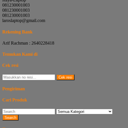
081230001003
081230001003
081230001003
laroslaptop@gmail.com
Rekening Bank
Arif Rachman : 2640228418
Temukan Kami di
Cek resi
Cek resi
Pengiriman
Cari Produk
Search