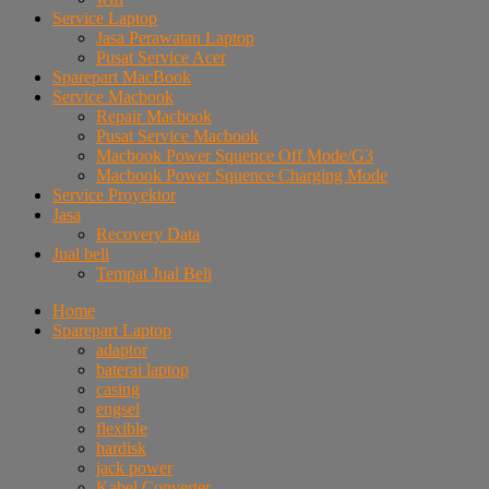
Service Laptop
Jasa Perawatan Laptop
Pusat Service Acer
Sparepart MacBook
Service Macbook
Repair Macbook
Pusat Service Macbook
Macbook Power Squence Off Mode/G3
Macbook Power Squence Charging Mode
Service Proyektor
Jasa
Recovery Data
Jual beli
Tempat Jual Beli
Home
Sparepart Laptop
adaptor
baterai laptop
casing
engsel
flexible
hardisk
jack power
Kabel Converter