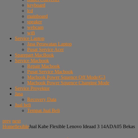
keyboard
lcd
mainboard
speaker
webcam
wifi
Service Laptop
Jasa Perawatan Laptop
Pusat Service Acer
Sparepart MacBook
Service Macbook
Repair Macbook
Pusat Service Macbook
Macbook Power Squence Off Mode/G3
Macbook Power Squence Charging Mode
Service Proyektor
Jasa
Recovery Data
Jual beli
Tempat Jual Beli
prev
next
Home
flexible
Jual Kabe Flexible Lenovo Ideaad 3 14ADA05 Bekas