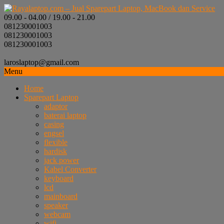
09.00 - 04.00 / 19.00 - 21.00
081230001003
081230001003
081230001003
laroslaptop@gmail.com
Menu
Home
Sparepart Laptop
adaptor
baterai laptop
casing
engsel
flexible
hardisk
jack power
Kabel Converter
keyboard
lcd
mainboard
speaker
webcam
wifi