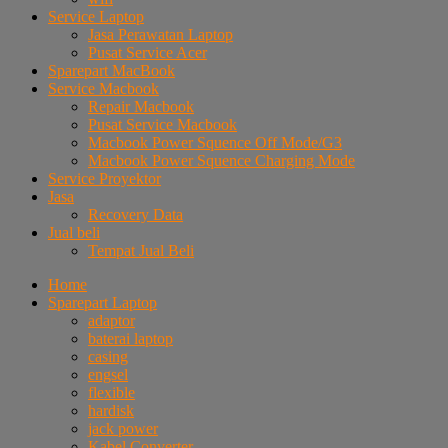
Service Laptop
Jasa Perawatan Laptop
Pusat Service Acer
Sparepart MacBook
Service Macbook
Repair Macbook
Pusat Service Macbook
Macbook Power Squence Off Mode/G3
Macbook Power Squence Charging Mode
Service Proyektor
Jasa
Recovery Data
Jual beli
Tempat Jual Beli
Home
Sparepart Laptop
adaptor
baterai laptop
casing
engsel
flexible
hardisk
jack power
Kabel Converter