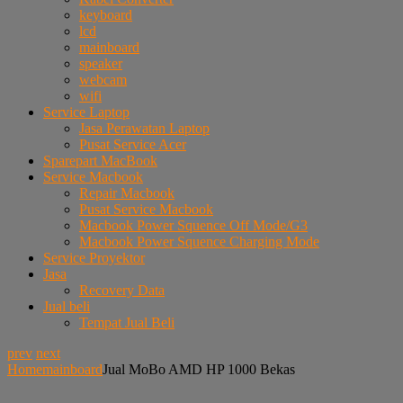
keyboard
lcd
mainboard
speaker
webcam
wifi
Service Laptop
Jasa Perawatan Laptop
Pusat Service Acer
Sparepart MacBook
Service Macbook
Repair Macbook
Pusat Service Macbook
Macbook Power Squence Off Mode/G3
Macbook Power Squence Charging Mode
Service Proyektor
Jasa
Recovery Data
Jual beli
Tempat Jual Beli
prev
next
Home
mainboard
Jual MoBo AMD HP 1000 Bekas