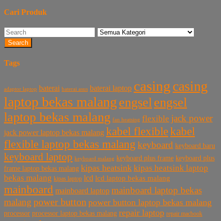
Cari Produk
Search
Tags
casing
casing
baterai laptop
baterai
baterai asus
adaptor laptop
laptop bekas malang
engsel
engsel
laptop bekas malang
jack power
flexible
fan heatsing
kabel flexible
kabel
jack power laptop bekas malang
flexible laptop bekas malang
keyboard
keyboard baru
keyboard laptop
keyboard plus frame
keyboard plus
keyboard malang
kipas heatsink
kipas heatsink laptop
frame laptop bekas malang
bekas malang
lcd
lcd laptop bekas malang
kipas laptop
mainboard
mainboard laptop bekas
mainboard laptop
power button
malang
power button laptop bekas malang
repair laptop
processor
processor laptop bekas malang
repair macbook