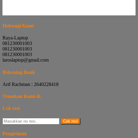
Hubungi Kami
Raya-Laptop
081230001003
081230001003
081230001003
laroslaptop@gmail.com
Rekening Bank
Arif Rachman : 2640228418
Temukan Kami di
Cek resi
Cek resi
Pengiriman