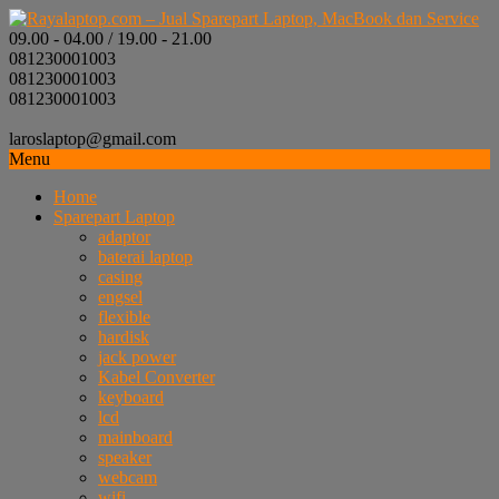
09.00 - 04.00 / 19.00 - 21.00
081230001003
081230001003
081230001003
laroslaptop@gmail.com
Menu
Home
Sparepart Laptop
adaptor
baterai laptop
casing
engsel
flexible
hardisk
jack power
Kabel Converter
keyboard
lcd
mainboard
speaker
webcam
wifi