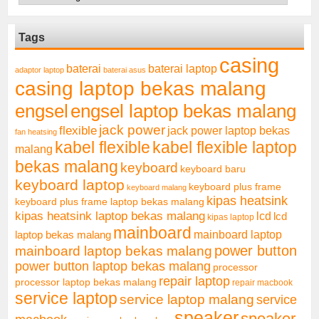
Tags
casing
baterai laptop
baterai
adaptor laptop
baterai asus
casing laptop bekas malang
engsel
engsel laptop bekas malang
jack power
flexible
jack power laptop bekas
fan heatsing
kabel flexible
kabel flexible laptop
malang
bekas malang
keyboard
keyboard baru
keyboard laptop
keyboard plus frame
keyboard malang
kipas heatsink
keyboard plus frame laptop bekas malang
kipas heatsink laptop bekas malang
lcd
lcd
kipas laptop
mainboard
mainboard laptop
laptop bekas malang
mainboard laptop bekas malang
power button
power button laptop bekas malang
processor
repair laptop
processor laptop bekas malang
repair macbook
service laptop
service laptop malang
service
speaker
speaker