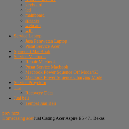
keyboard
lcd
mainboard
speaker
webcam
wifi
Service Laptop
Jasa Perawatan Laptop
Pusat Service Acer
Sparepart MacBook
Service Macbook
Repair Macbook
Pusat Service Macbook
Macbook Power Squence Off Mode/G3
Macbook Power Squence Charging Mode
Service Proyektor
Jasa
Recovery Data
Jual beli
Tempat Jual Beli
prev
next
Home
casing acer
Jual Casing Acer Aspire E5-471 Bekas