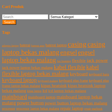
Cari Produk
Search
Tags
casing
casing
baterai laptop
baterai
baterai asus
adaptor laptop
laptop bekas malang
engsel
engsel
laptop bekas malang
jack power
flexible
fan heatsing
kabel flexible
kabel
jack power laptop bekas malang
flexible laptop bekas malang
keyboard
keyboard baru
keyboard laptop
keyboard plus frame
keyboard plus
keyboard malang
kipas heatsink
kipas heatsink laptop
frame laptop bekas malang
bekas malang
lcd
lcd laptop bekas malang
kipas laptop
mainboard
mainboard laptop bekas
mainboard laptop
power button
malang
power button laptop bekas malang
repair laptop
processor
processor laptop bekas malang
repair macbook