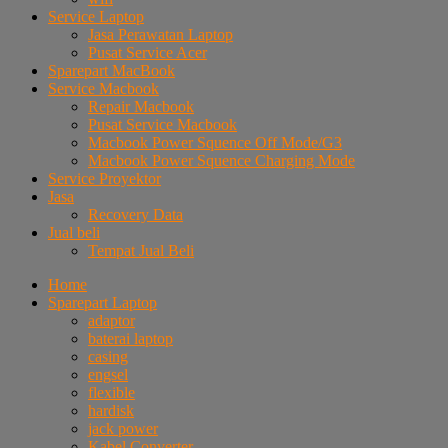
Service Laptop
Jasa Perawatan Laptop
Pusat Service Acer
Sparepart MacBook
Service Macbook
Repair Macbook
Pusat Service Macbook
Macbook Power Squence Off Mode/G3
Macbook Power Squence Charging Mode
Service Proyektor
Jasa
Recovery Data
Jual beli
Tempat Jual Beli
Home
Sparepart Laptop
adaptor
baterai laptop
casing
engsel
flexible
hardisk
jack power
Kabel Converter