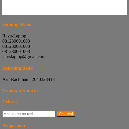
Hubungi Kami
Raya-Laptop
081230001003
081230001003
081230001003
laroslaptop@gmail.com
Rekening Bank
Arif Rachman : 2640228418
Temukan Kami di
Cek resi
Cek resi
Pengiriman