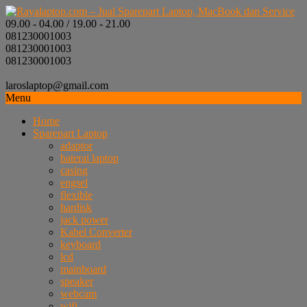
09.00 - 04.00 / 19.00 - 21.00
081230001003
081230001003
081230001003
laroslaptop@gmail.com
Menu
Home
Sparepart Laptop
adaptor
baterai laptop
casing
engsel
flexible
hardisk
jack power
Kabel Converter
keyboard
lcd
mainboard
speaker
webcam
wifi