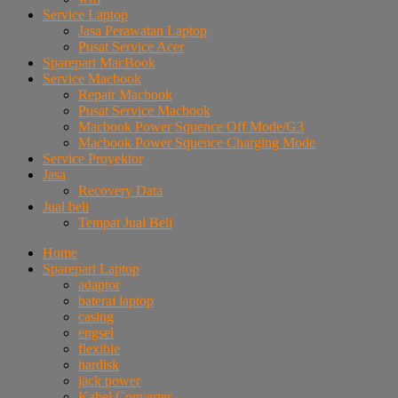
Service Laptop
Jasa Perawatan Laptop
Pusat Service Acer
Sparepart MacBook
Service Macbook
Repair Macbook
Pusat Service Macbook
Macbook Power Squence Off Mode/G3
Macbook Power Squence Charging Mode
Service Proyektor
Jasa
Recovery Data
Jual beli
Tempat Jual Beli
Home
Sparepart Laptop
adaptor
baterai laptop
casing
engsel
flexible
hardisk
jack power
Kabel Converter