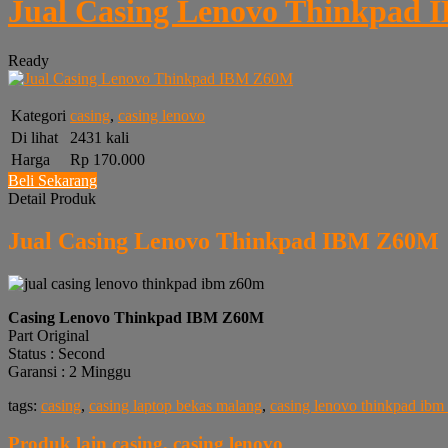
Jual Casing Lenovo Thinkpad
Ready
Kategori
casing
,
casing lenovo
Di lihat
2431 kali
Harga
Rp 170.000
Beli Sekarang
Detail Produk
Jual Casing Lenovo Thinkpad IBM Z60M
Casing Lenovo Thinkpad IBM Z60M
Part Original
Status : Second
Garansi : 2 Minggu
tags:
casing
,
casing laptop bekas malang
,
casing lenovo thinkpad ib
Produk lain
casing
,
casing lenovo