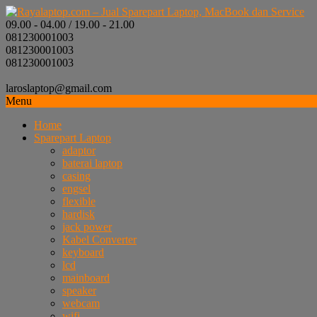
09.00 - 04.00 / 19.00 - 21.00
081230001003
081230001003
081230001003
laroslaptop@gmail.com
Menu
Home
Sparepart Laptop
adaptor
baterai laptop
casing
engsel
flexible
hardisk
jack power
Kabel Converter
keyboard
lcd
mainboard
speaker
webcam
wifi