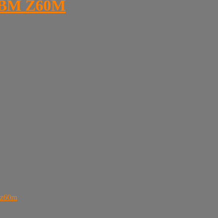
 IBM Z60M
m z60m