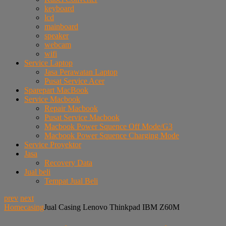
keyboard
lcd
mainboard
speaker
webcam
wifi
Service Laptop
Jasa Perawatan Laptop
Pusat Service Acer
Sparepart MacBook
Service Macbook
Repair Macbook
Pusat Service Macbook
Macbook Power Squence Off Mode/G3
Macbook Power Squence Charging Mode
Service Proyektor
Jasa
Recovery Data
Jual beli
Tempat Jual Beli
prev
next
Home
casing
Jual Casing Lenovo Thinkpad IBM Z60M