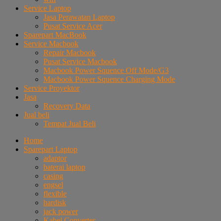
Service Laptop
Jasa Perawatan Laptop
Pusat Service Acer
Sparepart MacBook
Service Macbook
Repair Macbook
Pusat Service Macbook
Macbook Power Squence Off Mode/G3
Macbook Power Squence Charging Mode
Service Proyektor
Jasa
Recovery Data
Jual beli
Tempat Jual Beli
Home
Sparepart Laptop
adaptor
baterai laptop
casing
engsel
flexible
hardisk
jack power
Kabel Converter