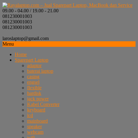
09.00 - 04.00 / 19.00 - 21.00
081230001003
081230001003
081230001003
laroslaptop@gmail.com
Menu
Home
Sparepart Laptop
adaptor
baterai laptop
casing
engsel
flexible
hardisk
jack power
Kabel Converter
keyboard
lcd
mainboard
speaker
webcam
wifi