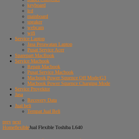
keyboard
lcd
mainboard
speaker
webcam
wifi
Service Laptop
Jasa Perawatan Laptop
Pusat Service Acer
Sparepart MacBook
Service Macbook
Repair Macbook
Pusat Service Macbook
Macbook Power Squence Off Mode/G3
Macbook Power Squence Charging Mode
Service Proyektor
Jasa
Recovery Data
Jual beli
Tempat Jual Beli
prev
next
Home
flexible
Jual Flexible Toshiba L640