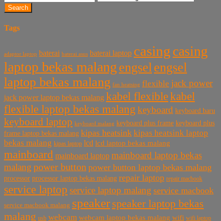
Search
Tags
casing
casing
baterai laptop
baterai
baterai asus
adaptor laptop
laptop bekas malang
engsel
engsel
laptop bekas malang
jack power
flexible
fan heatsing
kabel flexible
kabel
jack power laptop bekas malang
flexible laptop bekas malang
keyboard
keyboard baru
keyboard laptop
keyboard plus frame
keyboard plus
keyboard malang
kipas heatsink
kipas heatsink laptop
frame laptop bekas malang
bekas malang
lcd
lcd laptop bekas malang
kipas laptop
mainboard
mainboard laptop bekas
mainboard laptop
power button
malang
power button laptop bekas malang
repair laptop
processor
processor laptop bekas malang
repair macbook
service laptop
service laptop malang
service macbook
speaker
speaker laptop bekas
service macbook malang
malang
webcam
webcam laptop bekas malang
wifi
usb
wifi laptop