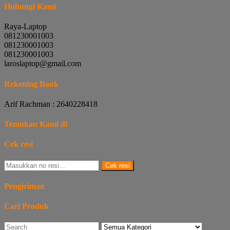
Hubungi Kami
Raya-Laptop
081230001003
081230001003
081230001003
laroslaptop@gmail.com
Rekening Bank
Arif Rachman : 2640228418
Temukan Kami di
Cek resi
Cek resi
Pengiriman
Cari Produk