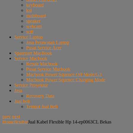
keyboard
lcd
mainboard
speaker
webcam
wifi
Service Laptop
Jasa Perawatan Laptop
Pusat Service Acer
Sparepart MacBook
Service Macbook
Repair Macbook
Pusat Service Macbook
Macbook Power Squence Off Mode/G3
Macbook Power Squence Charging Mode
Service Proyektor
Jasa
Recovery Data
Jual beli
Tempat Jual Beli
prev
next
Home
flexible
Jual Kabel Flexible Hp 14-ep0063CL Bekas