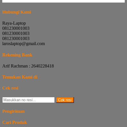
Hubungi Kami
Raya-Laptop
081230001003
081230001003
081230001003
laroslaptop@gmail.com
Rekening Bank
Arif Rachman : 2640228418
Temukan Kami di
Cek resi
Cek resi
Pengiriman
Cari Produk