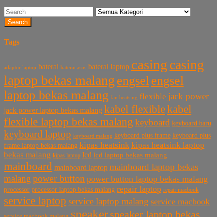
Search
Tags
casing
casing
baterai laptop
baterai
baterai asus
adaptor laptop
laptop bekas malang
engsel
engsel
laptop bekas malang
jack power
flexible
fan heatsing
kabel flexible
kabel
jack power laptop bekas malang
flexible laptop bekas malang
keyboard
keyboard baru
keyboard laptop
keyboard plus frame
keyboard plus
keyboard malang
kipas heatsink
kipas heatsink laptop
frame laptop bekas malang
bekas malang
lcd
lcd laptop bekas malang
kipas laptop
mainboard
mainboard laptop bekas
mainboard laptop
power button
malang
power button laptop bekas malang
repair laptop
processor
processor laptop bekas malang
repair macbook
service laptop
service laptop malang
service macbook
speaker
speaker laptop bekas
service macbook malang