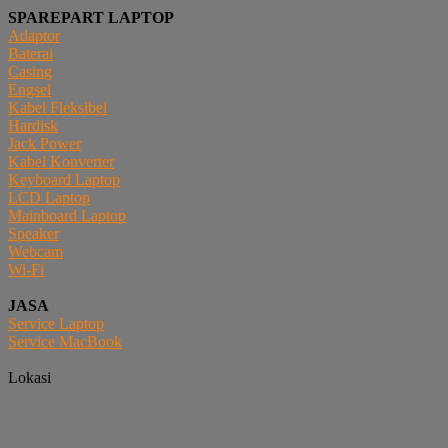
SPAREPART LAPTOP
Adaptor
Baterai
Casing
Engsel
Kabel Fleksibel
Hardisk
Jack Power
Kabel Konverter
Keyboard Laptop
LCD Laptop
Mainboard Laptop
Speaker
Webcam
Wi-Fi
JASA
Service Laptop
Service MacBook
Lokasi