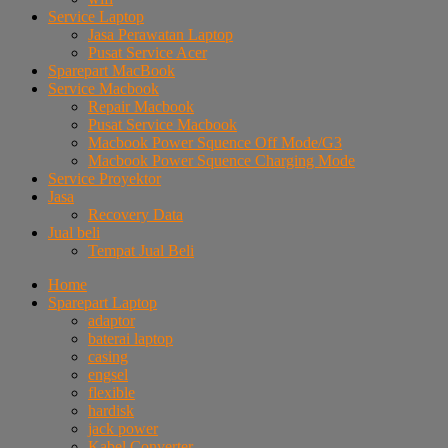
Service Laptop
Jasa Perawatan Laptop
Pusat Service Acer
Sparepart MacBook
Service Macbook
Repair Macbook
Pusat Service Macbook
Macbook Power Squence Off Mode/G3
Macbook Power Squence Charging Mode
Service Proyektor
Jasa
Recovery Data
Jual beli
Tempat Jual Beli
Home
Sparepart Laptop
adaptor
baterai laptop
casing
engsel
flexible
hardisk
jack power
Kabel Converter