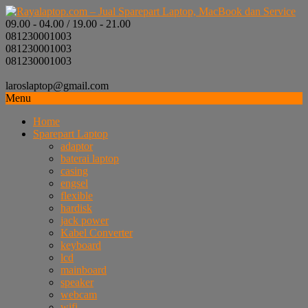
09.00 - 04.00 / 19.00 - 21.00
081230001003
081230001003
081230001003
laroslaptop@gmail.com
Menu
Home
Sparepart Laptop
adaptor
baterai laptop
casing
engsel
flexible
hardisk
jack power
Kabel Converter
keyboard
lcd
mainboard
speaker
webcam
wifi